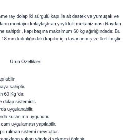
ömme ray dolap iki sürgülü kapı ile alt destek ve yumuşak ve
pıların montajını kolaylaştıran yaylı kilit mekanizması Raydan
ene sahiptir , kapı başına maksimum 60 kg ağırlığındadır. Bu
8 mm kalınlığındaki kapılar için tasarlanmış ve üretilmiştir.
Ürün Özellikleri
labilir.
aya sahiptir.
n 60 Kg ‘dır.
e dolap sistemidir.
a uygulanabilir.
ında kullanıma uygundur.
 cam uygulaması yapılabilir.
aplı rulman sistemi mevcuttur.
kapakların yukarı yöndeki sekmesi önlenir.