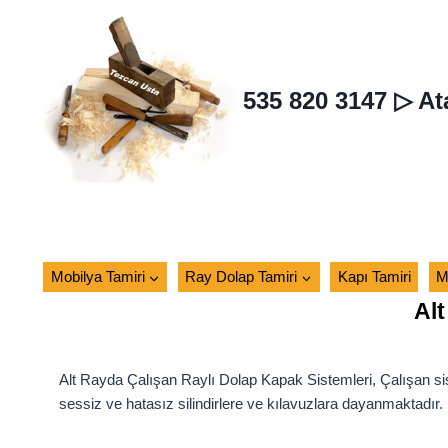
Skip
to
content
535 820 3147 ▷ At
Mobilya Tamiri
Ray Dolap Tamiri
Kapı Tamiri
M
Alt
Alt Rayda Çalışan Raylı Dolap Kapak Sistemleri, Çalışan sist
sessiz ve hatasız silindirlere ve kılavuzlara dayanmaktadır.