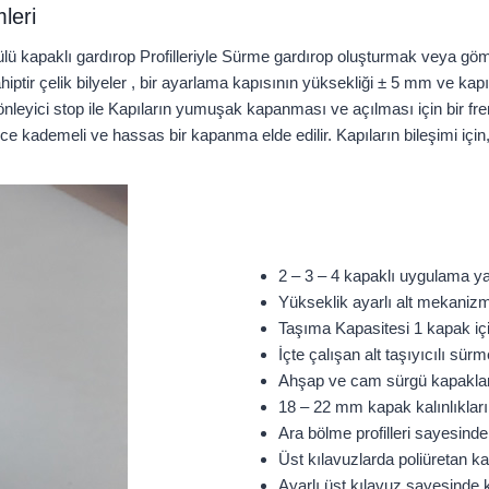
leri
rgülü kapaklı gardırop Profilleriyle Sürme gardırop oluşturmak veya g
ahiptir çelik bilyeler , bir ayarlama kapısının yüksekliği ± 5 mm ve ka
nleyici stop ile Kapıların yumuşak kapanması ve açılması için bir fr
kademeli ve hassas bir kapanma elde edilir. Kapıların bileşimi için, 1
2 – 3 – 4 kapaklı uygulama yapı
Yükseklik ayarlı alt mekanizm
Taşıma Kapasitesi 1 kapak içi
İçte çalışan alt taşıyıcılı sürm
Ahşap ve cam sürgü kapaklard
18 – 22 mm kapak kalınlıklar
Ara bölme profilleri sayesinde
Üst kılavuzlarda poliüretan k
Ayarlı üst kılavuz sayesinde 