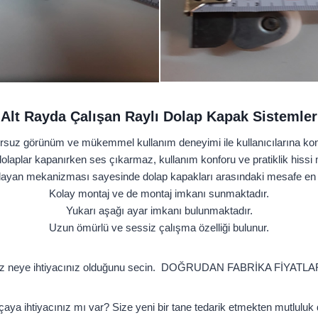
Alt Rayda Çalışan Raylı Dolap Kapak Sistemler
z görünüm ve mükemmel kullanım deneyimi ile kullanıcılarına konfor 
laplar kapanırken ses çıkarmaz, kullanım konforu ve pratiklik hiss
layan mekanizması sayesinde dolap kapakları arasındaki mesafe en aza
Kolay montaj ve de montaj imkanı sunmaktadır.
Yukarı aşağı ayar imkanı bulunmaktadır.
Uzun ömürlü ve sessiz çalışma özelliği bulunur.
iz neye ihtiyacınız olduğunu secin. DOĞRUDAN FABRİKA FİYATLAR
ya ihtiyacınız mı var? Size yeni bir tane tedarik etmekten mutluluk