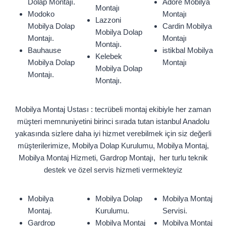
Dolap Montajı.
Adore Mobilya
Montajı
Modoko
Montajı
Lazzoni
Mobilya Dolap
Cardin Mobilya
Mobilya Dolap
Montajı.
Montajı
Montajı.
Bauhause
istikbal Mobilya
Kelebek
Mobilya Dolap
Montajı
Mobilya Dolap
Montajı.
Montajı.
Mobilya Montaj Ustası : tecrübeli montaj ekibiyle her zaman
müşteri memnuniyetini birinci sırada tutan istanbul Anadolu
yakasında sizlere daha iyi hizmet verebilmek için siz değerli
müşterilerimize, Mobilya Dolap Kurulumu, Mobilya Montaj,
Mobilya Montaj Hizmeti, Gardrop Montajı, her turlu teknik
destek ve özel servis hizmeti vermekteyiz
Mobilya
Mobilya Dolap
Mobilya Montaj
Montaj.
Kurulumu.
Servisi.
Gardrop
Mobilya Montaj
Mobilya Montaj