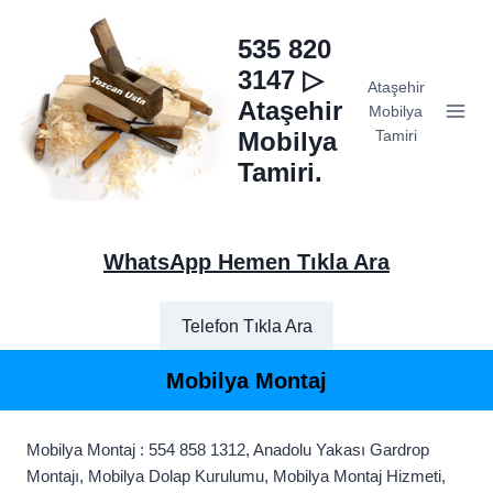
Skip
to
535 820
content
3147 ▷
Ataşehir
Ataşehir
Mobilya
Mobilya
Tamiri
Tamiri.
WhatsApp Hemen Tıkla Ara
Telefon Tıkla Ara
Mobilya Montaj
Mobilya Montaj : 554 858 1312, Anadolu Yakası Gardrop
Montajı, Mobilya Dolap Kurulumu, Mobilya Montaj Hizmeti,