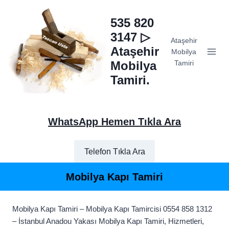
Skip
to
535 820
content
3147 ▷
Ataşehir
Ataşehir
Mobilya
Mobilya
Tamiri
Tamiri.
WhatsApp Hemen Tıkla Ara
Telefon Tıkla Ara
Mobilya Kapı Tamiri
Mobilya Kapı Tamiri – Mobilya Kapı Tamircisi 0554 858 1312
– İstanbul Anadou Yakası Mobilya Kapı Tamiri, Hizmetleri,