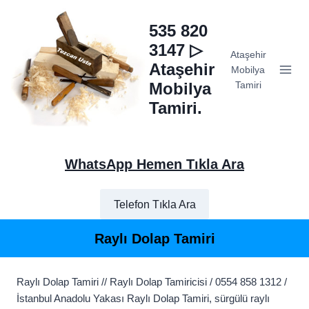
Skip
to
535 820
content
3147 ▷
Ataşehir
Ataşehir
Mobilya
Mobilya
Tamiri
Tamiri.
WhatsApp Hemen Tıkla Ara
Telefon Tıkla Ara
Raylı Dolap Tamiri
Raylı Dolap Tamiri // Raylı Dolap Tamiricisi / 0554 858 1312 /
İstanbul Anadolu Yakası Raylı Dolap Tamiri, sürgülü raylı