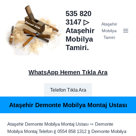
Skip
to
535 820
content
3147 ▷
Ataşehir
Ataşehir
Mobilya
Mobilya
Tamiri
Tamiri.
WhatsApp Hemen Tıkla Ara
Telefon Tıkla Ara
Ataşehir Demonte Mobilya Montaj Ustası
Ataşehir Demonte Mobilya Montaj Ustası ⇨ Demonte
Mobilya Montaj Telefon ⸨ 0554 858 1312 ⸩ Demonte Mobilya