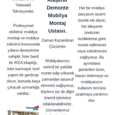
Ataşehir
Yetenekli
Demonte
Her bir mobilya
Teknisyenler.
parçasını azami
Mobilya
özenle ele alıyor,
Montaj
Profesyonel
her bileşenin
Ustasıı.
ekibimiz mobilya
üreticinin
montajı ve mobilya
özelliklerine göre
Zaman Kazandıran
sökümü konusunda
monte edilmesini
Çözümler.
yılların deneyimine
veya sökülmesini
sahiptir. İster basit
sağlıyoruz. Bu
Mobilyalarınızı
bir IKEA kitaplığı,
ayrıntılara
verimli bir şekilde
ister karmaşık özel
gösterilen özen,
monte edip sökerek
yapım bir gardırop
hasarı önlemeye ve
zamandan tasarruf
olsun, bununla başa
mobilyanızın
etmenizi sağlıyoruz,
çıkacak uzmanlığa
kullanım ömrünü
böylece siz de diğer
sahibiz.
uzatmaya yardımcı
önemli işlerinize
olur.
odaklanabilirsiniz.
Uzmanlarımız