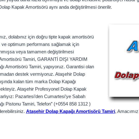
olap Kapak Amortisörü aynı anda değiştirilmesi önerilir.
ız, dolabınız için doğru tipte kapak amortisörü
lık ve optimum performans sağlamak için
aşınmışsa veya tamamen değiştirilmesi
ağı Amortisörü Tamiri, GARANTİ DIŞI YARDIM
 Amortisörü Tamiri, yapıyoruz. Garantisi olan
olmadan destek vermiyoruz. Ataşehir Dolap
 dışında kalan tüm marka Dolap Kapağı
rmekteyiz. Ataşehir Profesyonel Dolap Kapak
ararlıyız: Pazartesi’den Cumartesi’ye Sabah
ğı Pistonu Tamiri, Telefon” (+0554 858 1312 )
rebilirsiniz.
Ataşehir Dolap Kapağı Amortisörü Tamiri
, Amacımız i