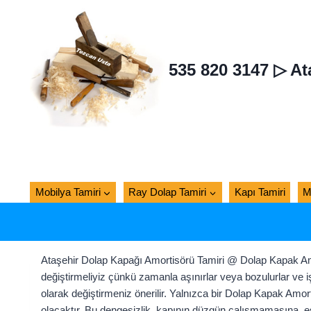
Skip
to
content
535 820 3147 ▷ At
Mobilya Tamiri
Ray Dolap Tamiri
Kapı Tamiri
M
Ataşehir Dolap Kapağı Amortisörü Tamiri @ Dolap Kapak Amor
değiştirmeliyiz çünkü zamanla aşınırlar veya bozulurlar ve i
olarak değiştirmeniz önerilir. Yalnızca bir Dolap Kapak Amorti
olacaktır. Bu dengesizlik, kapının düzgün çalışmamasına, es