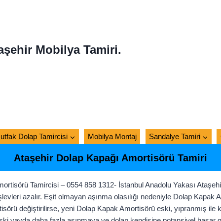
aşehir Mobilya Tamiri.
utfak Dolap Tamircisi
Mobilya Montaj
Sandalye Tamiri
Ataşehir Dolap Kapağı Amortisörü Tamiri
tisörü Tamircisi – 0554 858 1312- İstanbul Anadolu Yakası Ataşehir 
şlevleri azalır. Eşit olmayan aşınma olasılığı nedeniyle Dolap Kapak A
sörü değiştirilirse, yeni Dolap Kapak Amortisörü eski, yıpranmış ile karş
ki yayda daha fazla aşınmaya ve dolap kendisine potansiyel hasar gel