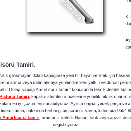
Ne
Kıs
dai
Ay
est
isörü Tamiri.
Artık çalışmayan dolap kapağınıza yeni bir hayat vermek için hassas 
re onarıma veya satın almaya yönlendirebilen yetkin ve dürüst person
Ataşehir Dolap Kapağı Amortisörü Tamiri” konusunda teknik destek hiz
Pistonu Tamiri
, kapak sistemleri modellerine yönelik teknik onarım 
lara en iyi çözümleri sunabiliyoruz; Ayrıca orijinal yedek parça ve 
isörü Tamiri, hakkında herhangi bir sorunuz varsa, lütfen bizi 0554 
k Amortisörü Tamiri
, aramanız yeterli, Hasarlı kırık veya arızalı do
değiştiriyoruz