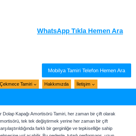
WhatsApp Tıkla Hemen Ara
Mobilya Tamiri Telefon Hemen Ara
Çekmece Tamiri
Hakkımızda
İletişim
Dolap Kapağı Amortisörü Tamiri, her zaman bir çift olarak
mortisörü, tek tek değiştirmek yerine her zaman bir çift
ılaştırıldığında farklı bir gerginliğe ve tepkiselliğe sahip
mesine yol açabilir. Bu nedenle, tutarlı performans, uzun