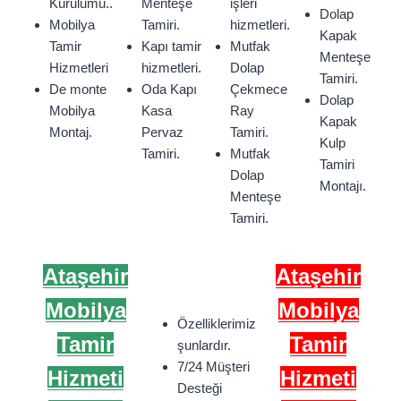
Kurulumu..
Menteşe
işleri
Dolap
Mobilya
Tamiri.
hizmetleri.
Kapak
Tamir
Kapı tamir
Mutfak
Menteşe
Hizmetleri
hizmetleri.
Dolap
Tamiri.
De monte
Oda Kapı
Çekmece
Dolap
Mobilya
Kasa
Ray
Kapak
Montaj.
Pervaz
Tamiri.
Kulp
Tamiri.
Mutfak
Tamiri
Dolap
Montajı.
Menteşe
Tamiri.
Ataşehir
Ataşehir
Mobilya
Mobilya
Özelliklerimiz
Tamir
Tamir
şunlardır.
7/24 Müşteri
Hizmeti
Hizmeti
Desteği