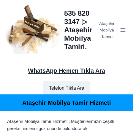
Skip
to
535 820
content
3147 ▷
Ataşehir
Ataşehir
Mobilya
Mobilya
Tamiri
Tamiri.
WhatsApp Hemen Tıkla Ara
Telefon Tıkla Ara
Ataşehir Mobilya Tamir Hizmeti
Ataşehir Mobilya Tamir Hizmeti ; Müşterilerimizin çeşitli
gereksinimlerini göz önünde bulundurarak