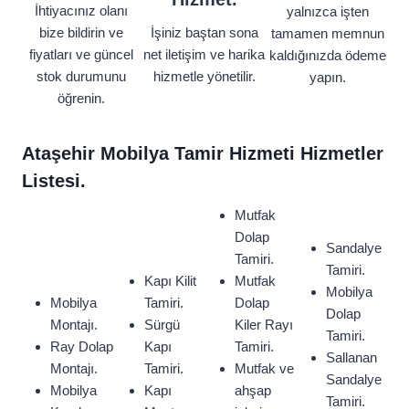
İhtiyacınız olanı
yalnızca işten
bize bildirin ve
İşiniz baştan sona
tamamen memnun
fiyatları ve güncel
net iletişim ve harika
kaldığınızda ödeme
stok durumunu
hizmetle yönetilir.
yapın.
öğrenin.
Ataşehir Mobilya Tamir Hizmeti Hizmetler
Listesi.
Mutfak
Dolap
Sandalye
Tamiri.
Tamiri.
Kapı Kilit
Mutfak
Mobilya
Mobilya
Tamiri.
Dolap
Dolap
Montajı.
Sürgü
Kiler Rayı
Tamiri.
Ray Dolap
Kapı
Tamiri.
Sallanan
Montajı.
Tamiri.
Mutfak ve
Sandalye
Mobilya
Kapı
ahşap
Tamiri.