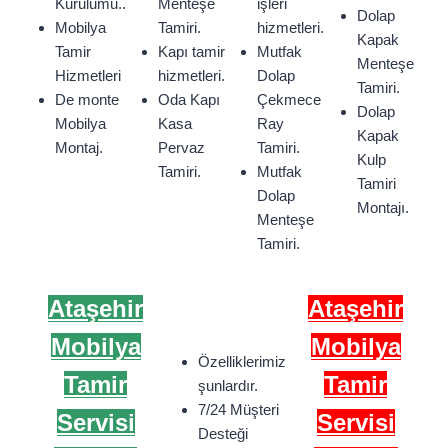
Kurulumu..
Menteşe
işleri
Dolap
Mobilya
Tamiri.
hizmetleri.
Kapak
Tamir
Kapı tamir
Mutfak
Menteşe
Hizmetleri
hizmetleri.
Dolap
Tamiri.
De monte
Oda Kapı
Çekmece
Dolap
Mobilya
Kasa
Ray
Kapak
Montaj.
Pervaz
Tamiri.
Kulp
Tamiri.
Mutfak
Tamiri
Dolap
Montajı.
Menteşe
Tamiri.
Ataşehir
Ataşehir
Mobilya
Mobilya
Özelliklerimiz
Tamir
Tamir
şunlardır.
7/24 Müşteri
Servisi
Servisi
Desteği