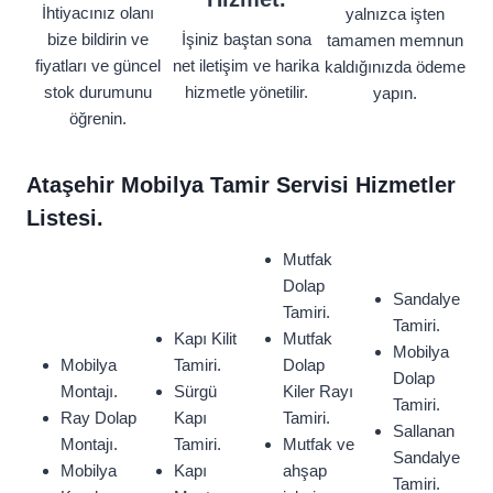
İhtiyacınız olanı
yalnızca işten
bize bildirin ve
İşiniz baştan sona
tamamen memnun
fiyatları ve güncel
net iletişim ve harika
kaldığınızda ödeme
stok durumunu
hizmetle yönetilir.
yapın.
öğrenin.
Ataşehir Mobilya Tamir Servisi Hizmetler
Listesi.
Mutfak
Dolap
Sandalye
Tamiri.
Tamiri.
Kapı Kilit
Mutfak
Mobilya
Mobilya
Tamiri.
Dolap
Dolap
Montajı.
Sürgü
Kiler Rayı
Tamiri.
Ray Dolap
Kapı
Tamiri.
Sallanan
Montajı.
Tamiri.
Mutfak ve
Sandalye
Mobilya
Kapı
ahşap
Tamiri.