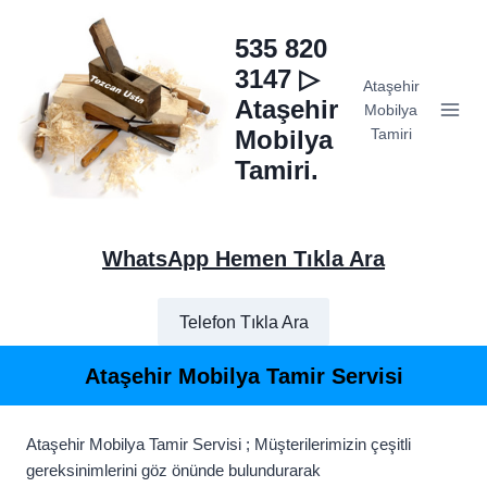
Skip
to
535 820
content
3147 ▷
Ataşehir
Ataşehir
Mobilya
Mobilya
Tamiri
Tamiri.
WhatsApp Hemen Tıkla Ara
Telefon Tıkla Ara
Ataşehir Mobilya Tamir Servisi
Ataşehir Mobilya Tamir Servisi ; Müşterilerimizin çeşitli
gereksinimlerini göz önünde bulundurarak