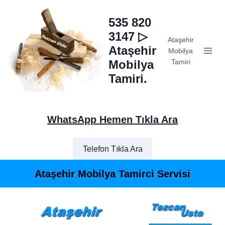
Skip
to
535 820
content
3147 ▷
Ataşehir
Ataşehir
Mobilya
Mobilya
Tamiri
Tamiri.
WhatsApp Hemen Tıkla Ara
Telefon Tıkla Ara
Ataşehir Mobilya Tamirci Servisi