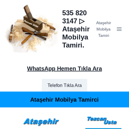
Skip
to
535 820
content
3147 ▷
Ataşehir
Ataşehir
Mobilya
Mobilya
Tamiri
Tamiri.
WhatsApp Hemen Tıkla Ara
Telefon Tıkla Ara
Ataşehir Mobilya Tamirci