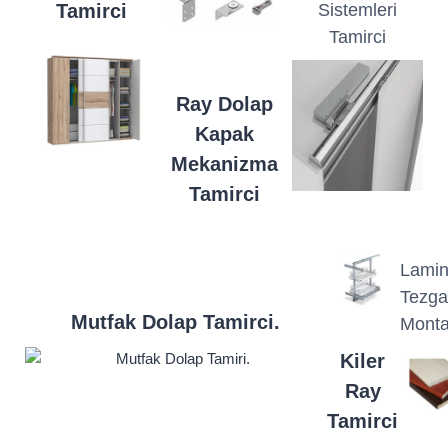
Tamirci
Sistemleri
Tamirci
Ray Dolap
Kapak
Mekanizma
Tamirci
Lamin
Tezg
Mutfak Dolap Tamirci.
Monta
Kiler
Ray
Tamirci