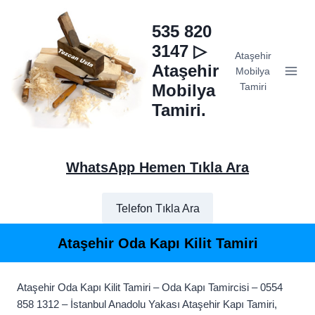
Skip
to
535 820
content
3147 ▷
Ataşehir
Ataşehir
Mobilya
Mobilya
Tamiri
Tamiri.
WhatsApp Hemen Tıkla Ara
Telefon Tıkla Ara
Ataşehir Oda Kapı Kilit Tamiri
Ataşehir Oda Kapı Kilit Tamiri – Oda Kapı Tamircisi – 0554
858 1312 – İstanbul Anadolu Yakası Ataşehir Kapı Tamiri,