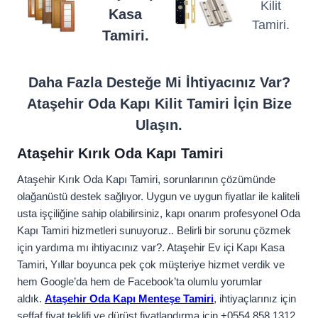
Kilit
Kasa
Tamiri.
Tamiri.
Daha Fazla Desteğe Mi İhtiyacınız Var?
Ataşehir Oda Kapı Kilit Tamiri İçin Bize
Ulaşın.
Ataşehir Kırık Oda Kapı Tamiri
Ataşehir Kırık Oda Kapı Tamiri, sorunlarının çözümünde
olağanüstü destek sağlıyor. Uygun ve uygun fiyatlar ile kaliteli
usta işçiliğine sahip olabilirsiniz, kapı onarım profesyonel Oda
Kapı Tamiri hizmetleri sunuyoruz.. Belirli bir sorunu çözmek
için yardıma mı ihtiyacınız var?. Ataşehir Ev içi Kapı Kasa
Tamiri, Yıllar boyunca pek çok müşteriye hizmet verdik ve
hem Google’da hem de Facebook’ta olumlu yorumlar
aldık.
Ataşehir Oda Kapı Menteşe Tamiri
, ihtiyaçlarınız için
şeffaf fiyat teklifi ve dürüst fiyatlandırma için +0554 858 1312