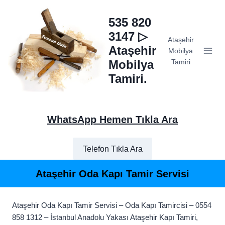
Skip
to
535 820
content
3147 ▷
Ataşehir
Ataşehir
Mobilya
Mobilya
Tamiri
Tamiri.
WhatsApp Hemen Tıkla Ara
Telefon Tıkla Ara
Ataşehir Oda Kapı Tamir Servisi
Ataşehir Oda Kapı Tamir Servisi – Oda Kapı Tamircisi – 0554
858 1312 – İstanbul Anadolu Yakası Ataşehir Kapı Tamiri,