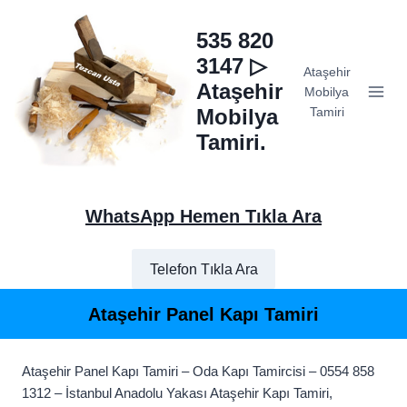
Skip
to
535 820
content
3147 ▷
Ataşehir
Ataşehir
Mobilya
Mobilya
Tamiri
Tamiri.
WhatsApp Hemen Tıkla Ara
Telefon Tıkla Ara
Ataşehir Panel Kapı Tamiri
Ataşehir Panel Kapı Tamiri – Oda Kapı Tamircisi – 0554 858
1312 – İstanbul Anadolu Yakası Ataşehir Kapı Tamiri,