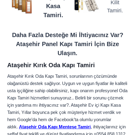
Kilit
Kasa
Tamiri.
Tamiri.
Daha Fazla Desteğe Mi İhtiyacınız Var?
Ataşehir Panel Kapı Tamiri İçin Bize
Ulaşın.
Ataşehir Kırık Oda Kapı Tamiri
Ataşehir Kırık Oda Kapı Tamiri, sorunlarının çözümünde
olağanüstü destek sağlıyor. Uygun ve uygun fiyatlar ile kaliteli
usta işçiliğine sahip olabilirsiniz, kapı onarım profesyonel Oda
Kapı Tamiri hizmetleri sunuyoruz.. Belirli bir sorunu çözmek
için yardıma mı ihtiyacınız var?. Ataşehir Ev içi Kapı Kasa
Tamiri, Yıllar boyunca pek çok müşteriye hizmet verdik ve
hem Google’da hem de Facebook’ta olumlu yorumlar
aldık.
Ataşehir Oda Kapı Menteşe Tamiri
, ihtiyaçlarınız için
şeffaf fiyat teklifi ve dürüst fiyatlandırma için +0554 858 1312