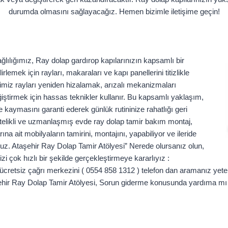
durumda olmasını sağlayacağız. Hemen bizimle iletişime geçin!
ğlılığımız, Ray dolap gardırop kapılarınızın kapsamlı bir
rlemek için rayları, makaraları ve kapı panellerini titizlikle
erimiz rayları yeniden hizalamak, arızalı mekanizmaları
ştirmek için hassas teknikler kullanır. Bu kapsamlı yaklaşım,
kaymasını garanti ederek günlük rutininize rahatlığı geri
telikli ve uzmanlaşmış evde ray dolap tamir bakım montaj,
 ait mobilyaların tamirini, montajını, yapabiliyor ve ileride
z. Ataşehir Ray Dolap Tamir Atölyesi” Nerede olursanız olun,
i çok hızlı bir şekilde gerçekleştirmeye kararlıyız :
 ücretsiz çağrı merkezini ( 0554 858 1312 ) telefon dan aramanız yet
taşehir Ray Dolap Tamir Atölyesi, Sorun giderme konusunda yardıma mı