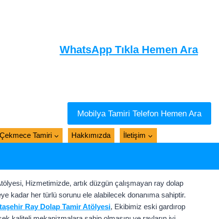
WhatsApp Tıkla Hemen Ara
Mobilya Tamiri Telefon Hemen Ara
Çekmece Tamiri
Hakkımızda
İletişim
tölyesi, Hizmetimizde, artık düzgün çalışmayan ray dolap
ye kadar her türlü sorunu ele alabilecek donanıma sahiptir.
taşehir Ray Dolap Tamir Atölyesi
, Ekibimiz eski gardırop
sek kaliteli mekanizmalara sahip olmasını ve rayların iyi