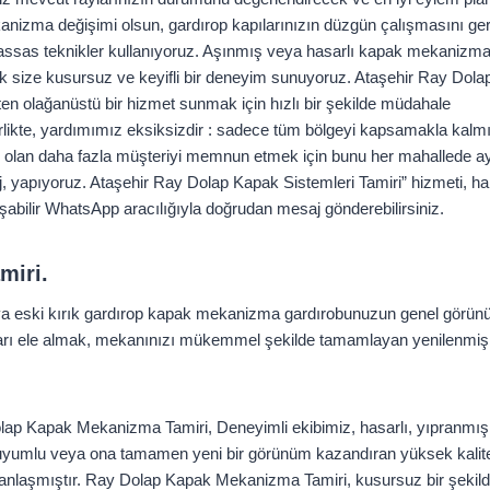
kanizma değişimi olsun, gardırop kapılarınızın düzgün çalışmasını ger
assas teknikler kullanıyoruz. Aşınmış veya hasarlı kapak mekanizma
rak size kusursuz ve keyifli bir deneyim sunuyoruz. Ataşehir Ray Dol
en olağanüstü bir hizmet sunmak için hızlı bir şekilde müdahale
irlikte, yardımımız eksiksizdir : sadece tüm bölgeyi kapsamakla kalm
n daha fazla müşteriyi memnun etmek için bunu her mahallede ay
j, yapıyoruz. Ataşehir Ray Dolap Kapak Sistemleri Tamiri” hizmeti, h
şabilir WhatsApp aracılığıyla doğrudan mesaj gönderebilirsiniz.
miri.
eski kırık gardırop kapak mekanizma gardırobunuzun genel görünümü 
rı ele almak, mekanınızı mükemmel şekilde tamamlayan yenilenmiş ve
lap Kapak Mekanizma Tamiri, Deneyimli ekibimiz, hasarlı, yıpranm
uyumlu veya ona tamamen yeni bir görünüm kazandıran yüksek kalite
laşmıştır. Ray Dolap Kapak Mekanizma Tamiri, kusursuz bir şekild