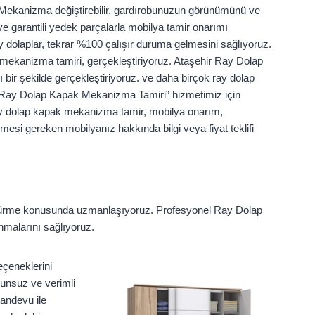
k Mekanizma değiştirebilir, gardırobunuzun görünümünü ve
ve garantili yedek parçalarla mobilya tamir onarımı
 dolaplar, tekrar %100 çalışır duruma gelmesini sağlıyoruz.
 mekanizma tamiri, gerçekleştiriyoruz. Ataşehir Ray Dolap
bir şekilde gerçekleştiriyoruz. ve daha birçok ray dolap
 Ray Dolap Kapak Mekanizma Tamiri” hizmetimiz için
ray dolap kapak mekanizma tamir, mobilya onarım,
esi gereken mobilyanız hakkında bilgi veya fiyat teklifi
ştürme konusunda uzmanlaşıyoruz. Profesyonel Ray Dolap
anmalarını sağlıyoruz.
eçeneklerini
orunsuz ve verimli
randevu ile