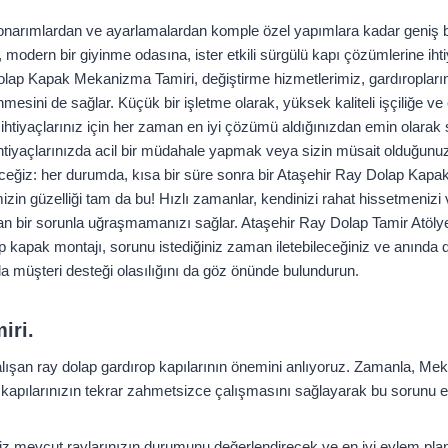
onarımlardan ve ayarlamalardan komple özel yapımlara kadar geniş b
k, modern bir giyinme odasına, ister etkili sürgülü kapı çözümlerine ih
ap Kapak Mekanizma Tamiri, değiştirme hizmetlerimiz, gardıroplarını
sini de sağlar. Küçük bir işletme olarak, yüksek kaliteli işçiliğe 
htiyaçlarınız için her zaman en iyi çözümü aldığınızdan emin olarak 
ihtiyaçlarınızda acil bir müdahale yapmak veya sizin müsait olduğunu
ceğiz: her durumda, kısa bir süre sonra bir Ataşehir Ray Dolap Kapa
izin güzelliği tam da bu! Hızlı zamanlar, kendinizi rahat hissetmenizi
 bir sorunla uğraşmamanızı sağlar. Ataşehir Ray Dolap Tamir Atölyes
p kapak montajı, sorunu istediğiniz zaman iletebileceğiniz ve anında
 müşteri desteği olasılığını da göz önünde bulundurun.
iri.
ışan ray dolap gardırop kapılarının önemini anlıyoruz. Zamanla, Meka
kapılarınızın tekrar zahmetsizce çalışmasını sağlayarak bu sorunu el
z mevcut raylarınızın durumunu değerlendirecek ve en iyi eylem plan