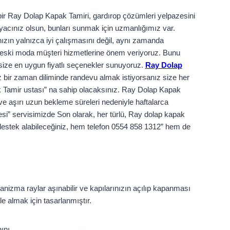
ir Ray Dolap Kapak Tamiri, gardırop çözümleri yelpazesini
tiyacınız olsun, bunları sunmak için uzmanlığımız var.
zın yalnızca iyi çalışmasını değil, aynı zamanda
ve eski moda müşteri hizmetlerine önem veriyoruz. Bunu
size en uygun fiyatlı seçenekler sunuyoruz.
Ray Dolap
z bir zaman diliminde randevu almak istiyorsanız size her
k Tamir ustası” na sahip olacaksınız. Ray Dolap Kapak
 ve aşırı uzun bekleme süreleri nedeniyle haftalarca
i” servisimizde Son olarak, her türlü, Ray dolap kapak
 destek alabileceğiniz, hem telefon 0554 858 1312” hem de
nizma raylar aşınabilir ve kapılarınızın açılıp kapanması
e almak için tasarlanmıştır.
ını