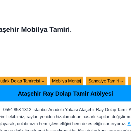
aşehir Mobilya Tamiri.
utfak Dolap Tamircisi
Mobilya Montaj
Sandalye Tamiri
Ataşehir Ray Dolap Tamir Atölyesi
 – 0554 858 1312 İstanbul Anadolu Yakası Ataşehir Ray Dolap Tamir A
i ekibimiz, rayları yeniden hizalamaktan hasarlı kapıları değiştirme
yarak, dolabınızın hem işlevselliğini hem de estetiğini artırıyoruz.
A
arak veya değiştirerek geri kazandıracaktır. Ray dolap kapılarınızın yük