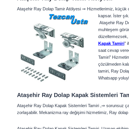
Ataşehir Ray Dolap Tamir Atölyesi ⇒ Hizmetlerimiz, küçük 
kapsar. İster şı
Ataşehir Ray Dol
muhteşem görünme
düzeltemezsek, i
Kapak Tamiri
” 
saat cevap vere
Tamiri” Hizmetim
çözülmeden kalan
tamiri, Ray Dola
Whatsapp yoluyla
Ataşehir Ray Dolap Kapak Sistemleri Tam
Ataşehir Ray Dolap Kapak Sistemleri Tamiri ,⇒ sorunsuz çal
zorlaşabilir. Mekanizma ray değişimi hizmetimiz, Ray dolap 
Ataşehir Ray Dolap Kapak Sistemleri Tamiri, Uzman ekibimi