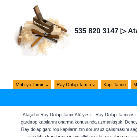
Skip
to
content
535 820 3147 ▷ At
Mobilya Tamiri
Ray Dolap Tamiri
Kapı Tamiri
M
Ataşehir Ray Dolap Tamir Atölyesi – Ray Dolap Tamircisi
gardırop kapılarını onarma konusunda uzmanlaştık. Deneyiml
Ray dolap gardırop kapılarınızın sorunsuz çalışmasını sağla
ray dolap kapılarının işlevselliğini eski parçaları onar