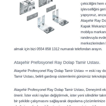
çekiciliğini hem
işlevselliğini g
yapıyoruz, arıza
Ataşehir Ray Dol
Kapak Mekanizma 
mobilya markanı
randevuyla evde 
merkezlerinden b
almak için bizi 0554 858 1312 numaralı telefondan arayın.
Ataşehir Prefosyonel Ray Dolap Tamir Ustası.
Ataşehir Profesyonel Ray Dolap Tamir Ustası ⇒ eski ray d
Tamir Ustası, belirli gardırop sistemlerini günümüz teknoloji
Ataşehir Profesyonel Ray Dolap Tamir Ustası, Deneyimli eki
önerir. İster eski rayları değiştirmek, ister yeni silindirler
bir şekilde çalışmasını sağlayarak depolama çözümlerinize y