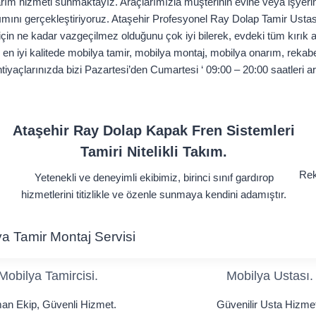
rım hizmeti sunmaktayız. Araçlarımızla müşterinin evine veya işyerine
rımını gerçekleştiriyoruz. Ataşehir Profesyonel Ray Dolap Tamir Usta
 için ne kadar vazgeçilmez olduğunu çok iyi bilerek, evdeki tüm kırık a
en iyi kalitede mobilya tamir, mobilya montaj, mobilya onarım, rekabet
iyaçlarınızda bizi Pazartesi’den Cumartesi ‘ 09:00 – 20:00 saatleri 
Ataşehir Ray Dolap Kapak Fren Sistemleri
Tamiri Nitelikli Takım.
Rek
Yetenekli ve deneyimli ekibimiz, birinci sınıf gardırop
hizmetlerini titizlikle ve özenle sunmaya kendini adamıştır.
lya Tamir Montaj Servisi
Mobilya Tamircisi.
Mobilya Ustası.
n Ekip, Güvenli Hizmet.
Güvenilir Usta Hizmet