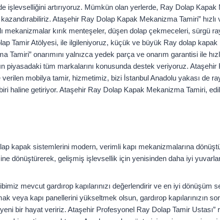
 de işlevselliğini artırıyoruz. Mümkün olan yerlerde, Ray Dolap Kapa
eri kazandırabiliriz. Ataşehir Ray Dolap Kapak Mekanizma Tamiri” hızlı 
lı mekanizmalar kırık menteşeler, düşen dolap çekmeceleri, sürgü ray
ap Tamir Atölyesi, ile ilgileniyoruz, küçük ve büyük Ray dolap kapak
Tamiri” onarımını yalnızca yedek parça ve onarım garantisi ile hızlı 
n piyasadaki tüm markalarını konusunda destek veriyoruz. Ataşehir
verilen mobilya tamir, hizmetimiz, bizi İstanbul Anadolu yakası de 
iri haline getiriyor. Ataşehir Ray Dolap Kapak Mekanizma Tamiri, edilm
olap kapak sistemlerini modern, verimli kapı mekanizmalarına dönü
sine dönüştürerek, gelişmiş işlevsellik için yenisinden daha iyi yuvarl
bimiz mevcut gardırop kapılarınızı değerlendirir ve en iyi dönüşüm s
 takmak veya kapı panellerini yükseltmek olsun, gardırop kapılarınızın s
eni bir hayat veririz. Ataşehir Profesyonel Ray Dolap Tamir Ustası” 