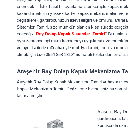
önerecektir. İster basit bir ayarlama ister komple kapak me
kazandırmak için yüksek kaliteli kapak mekanizmaları ve h
değiştirerek gardırobunuzun işlevselliğini ve ömrünü artıra
Sistemleri Tamiri, size mümkün olan en kısa sürede gerçekt
edeceğiz.
Ray Dolap Kapak Sistemleri Tamiri
‘
‘ Bununla b
aynı zamanda optimum kapsamayı uygulamak ve mümkün ola
ve aynı kalitede müdahaleyle mobilya tamiri, mobilya monta
almak için bize 0554 858 1312” numaralı telefondan bize ula
Ataşehir Ray Dolap Kapak Mekanizma Ta
Ataşehir Ray Dolap Kapak Mekanizma Tamiri ⇒ hasarlı veya 
Kapak Mekanizma Tamiri, Değiştirme hizmetimiz bu sorunla
tasarlanmıştır.
Ataşehir Ray Do
gardırobunuzla 
konusunda uzman