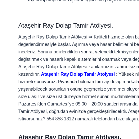
Ataşehir Ray Dolap Tamir Atölyesi.
Ataşehir Ray Dolap Tamir Atölyesi ⇒ Kaliteli hizmete olan ba
değerlendirmesiyle başlar. Aşınma veya hasar belirtilerini beli
inceleriz. Sorunu belirlendikten sonra, yetenekli teknisyenl
değiştirmek ve hasarlı kapak sistemlerini onarmak veya deği
Ataşehir Ray Dolap Tamir Atölyesi kapılarınızın zahmetsizce 
kazandırır.
Ataşehir Ray Dolap Tamir Atölyesi
; Yüksek ni
hizmeti sunuyoruz. Piyasada bulunan tüm ay dolap markalarına
yaşanabilecek sorunların önüne geçmenize yardımcı oluyoru
size ulaşır ve size üst düzeyde hizmet sunar. müdahaleleriniz
Pazartesi’den Cumartesi’ye 09:00 – 20:00 saatleri arasında
Tamir Atölyesi, doğrudan evinizde gerçekleştirilecektir. A
istiyorsunuz? 554 858 1312 numaralı telefondan bize ulaşın.
Ataşehir Ray Dolap Tamir Atölyesi.