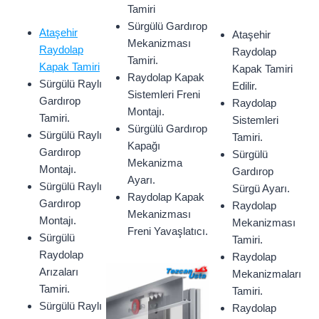
Tamiri
Sürgülü Gardırop
Ataşehir
Ataşehir
Mekanizması
Raydolap
Raydolap
Tamiri.
Kapak Tamiri
Kapak Tamiri
Raydolap Kapak
Sürgülü Raylı
Edilir.
Sistemleri Freni
Gardırop
Raydolap
Montajı.
Tamiri.
Sistemleri
Sürgülü Gardırop
Sürgülü Raylı
Tamiri.
Kapağı
Gardırop
Sürgülü
Mekanizma
Montajı.
Gardırop
Ayarı.
Sürgülü Raylı
Sürgü Ayarı.
Raydolap Kapak
Gardırop
Raydolap
Mekanizması
Montajı.
Mekanizması
Freni Yavaşlatıcı.
Sürgülü
Tamiri.
Raydolap
Raydolap
Arızaları
Mekanizmaları
Tamiri.
Tamiri.
Sürgülü Raylı
Raydolap