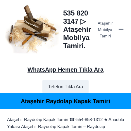
Skip
to
535 820
content
3147 ▷
Ataşehir
Ataşehir
Mobilya
Mobilya
Tamiri
Tamiri.
WhatsApp Hemen Tıkla Ara
Telefon Tıkla Ara
Ataşehir Raydolap Kapak Tamiri
Ataşehir Raydolap Kapak Tamiri ☎-554-858-1312 ★ Anadolu
Yakası Ataşehir Raydolap Kapak Tamiri – Raydolap