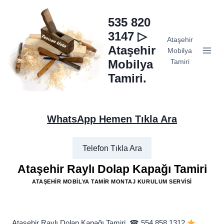
Skip
to
535 820
content
3147 ▷
Ataşehir
Ataşehir
Mobilya
Mobilya
Tamiri
Tamiri.
WhatsApp Hemen Tıkla Ara
Telefon Tıkla Ara
Ataşehir Raylı Dolap Kapağı Tamiri
ATAŞEHIR MOBILYA TAMIR MONTAJ KURULUM SERVISI
Ataşehir Raylı Dolap Kapağı Tamiri, ☎ 554 858 1312