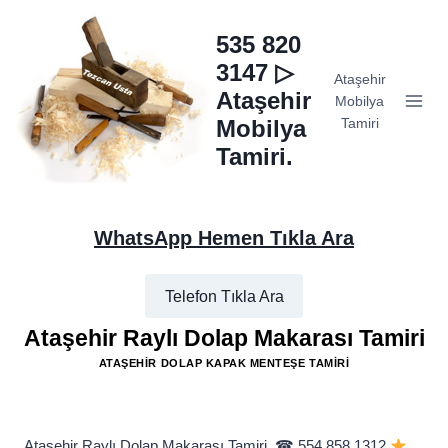
Skip
to
535 820
content
3147 ▷
Ataşehir
Ataşehir
Mobilya
Mobilya
Tamiri
Tamiri.
WhatsApp Hemen Tıkla Ara
Telefon Tıkla Ara
Ataşehir Raylı Dolap Makarası Tamiri
ATAŞEHIR DOLAP KAPAK MENTEŞE TAMIRI
Ataşehir Raylı Dolap Makarası Tamiri, ☎ 554 858 1312