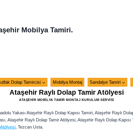
aşehir Mobilya Tamiri.
utfak Dolap Tamircisi
Mobilya Montaj
Sandalye Tamiri
Ataşehir Raylı Dolap Tamir Atölyesi
ATAŞEHIR MOBILYA TAMIR MONTAJ KURULUM SERVISI
dolu Yakası Ataşehir Raylı Dolap Kapısı Tamiri, Ataşehir Raylı Dolap
sı, Ataşehir Raylı Dolap Tamir Atölyesi, Ataşehir Raylı Dolap Kapısı T
Atölyesi
, Tezcan Usta.