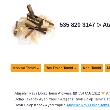
Skip
to
content
535 820 3147 ▷ At
Mobilya Tamiri
Ray Dolap Tamiri
Kapı Tamiri
M
Ataşehir Raylı Dolap Tamir Atölyesi, ☎ 554 858 1312
Ana
Dolap Tekerlek Ayarı Yapılır, Ataşehir Raylı Dolap Tamir Usta
Raylı Dolap Kapak Ayarı Yapılır,
Ataşehir Raylı Dolap Tamir 