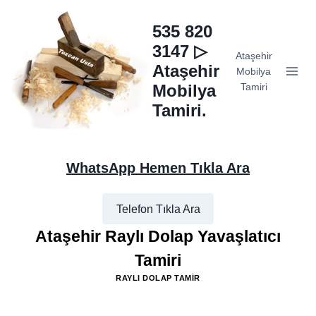
Skip
to
535 820
content
3147 ▷
Ataşehir
Ataşehir
Mobilya
Mobilya
Tamiri
Tamiri.
WhatsApp Hemen Tıkla Ara
Telefon Tıkla Ara
Ataşehir Raylı Dolap Yavaşlatıcı
Tamiri
RAYLI DOLAP TAMIR