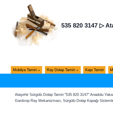
Skip
to
content
535 820 3147 ▷ At
Mobilya Tamiri
Ray Dolap Tamiri
Kapı Tamiri
M
Ataşehir Sürgülü Dolap Tamiri ”535 820 3147” Anadolu Yaka
Gardırop Ray Mekanizması, Sürgülü Dolap Kapağı Sistemler