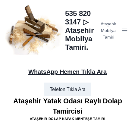
Skip
to
535 820
content
3147 ▷
Ataşehir
Ataşehir
Mobilya
Mobilya
Tamiri
Tamiri.
WhatsApp Hemen Tıkla Ara
Telefon Tıkla Ara
Ataşehir Yatak Odası Raylı Dolap
Tamircisi
ATAŞEHIR DOLAP KAPAK MENTEŞE TAMIRI