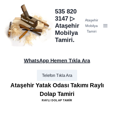
Skip
to
535 820
content
3147 ▷
Ataşehir
Ataşehir
Mobilya
Mobilya
Tamiri
Tamiri.
WhatsApp Hemen Tıkla Ara
Telefon Tıkla Ara
Ataşehir Yatak Odası Takımı Raylı
Dolap Tamiri
RAYLI DOLAP TAMIR