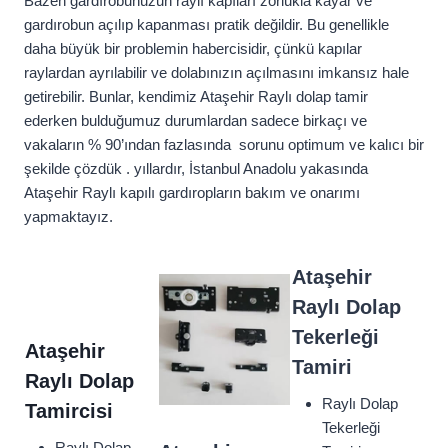
Bazen gardırobunuzun raylı kapıları zorlukla kayar ve
gardırobun açılıp kapanması pratik değildir. Bu genellikle
daha büyük bir problemin habercisidir, çünkü kapılar
raylardan ayrılabilir ve dolabınızın açılmasını imkansız hale
getirebilir. Bunlar, kendimiz Ataşehir Raylı dolap tamir
ederken bulduğumuz durumlardan sadece birkaçı ve
vakaların % 90’ından fazlasında sorunu optimum ve kalıcı bir
şekilde çözdük . yıllardır, İstanbul Anadolu yakasında
Ataşehir Raylı kapılı gardıropların bakım ve onarımı
yapmaktayız.
Ataşehir
Raylı Dolap
Tekerleği
Ataşehir
Tamiri
Raylı Dolap
Raylı Dolap
Tamircisi
Tekerleği
Raylı Dolap