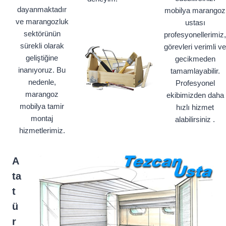
dayanmaktadır
mobilya marangoz
ve marangozluk
ustası
sektörünün
profesyonellerimiz,
sürekli olarak
görevleri verimli ve
geliştiğine
gecikmeden
inanıyoruz. Bu
tamamlayabilir.
nedenle,
Profesyonel
marangoz
ekibimizden daha
mobilya tamir
hızlı hizmet
montaj
alabilirsiniz .
hizmetlerimiz.
A
ta
t
ü
r