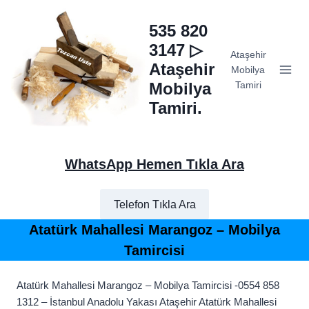
Skip
to
535 820
content
3147 ▷
Ataşehir
Ataşehir
Mobilya
Mobilya
Tamiri
Tamiri.
WhatsApp Hemen Tıkla Ara
Telefon Tıkla Ara
Atatürk Mahallesi Marangoz – Mobilya
Tamircisi
Atatürk Mahallesi Marangoz – Mobilya Tamircisi -0554 858
1312 – İstanbul Anadolu Yakası Ataşehir Atatürk Mahallesi