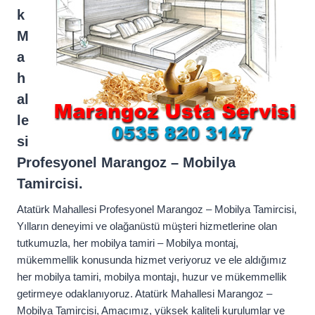
k
M
a
h
al
le
si
Profesyonel Marangoz – Mobilya
Tamircisi.
Atatürk Mahallesi Profesyonel Marangoz – Mobilya Tamircisi,
Yılların deneyimi ve olağanüstü müşteri hizmetlerine olan
tutkumuzla, her mobilya tamiri – Mobilya montaj,
mükemmellik konusunda hizmet veriyoruz ve ele aldığımız
her mobilya tamiri, mobilya montajı, huzur ve mükemmellik
getirmeye odaklanıyoruz. Atatürk Mahallesi Marangoz –
Mobilya Tamircisi, Amacımız, yüksek kaliteli kurulumlar ve