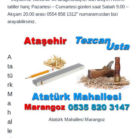
tatiller hariç Pazartesi – Cumartesi günleri saat Sabah 9.00 –
Akşam 20.00 arası 0554 858 1312” numaramızdan bizi
arayabilirsiniz.
A
ta
tü
rk
M
a
h
Atatürk Mahallesi Marangoz
al
le