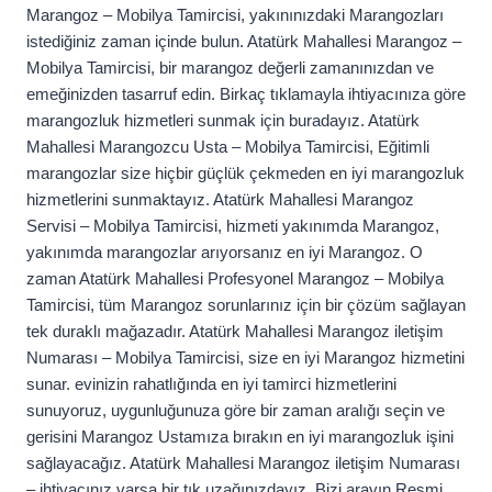
Marangoz – Mobilya Tamircisi, yakınınızdaki Marangozları
istediğiniz zaman içinde bulun. Atatürk Mahallesi Marangoz –
Mobilya Tamircisi, bir marangoz değerli zamanınızdan ve
emeğinizden tasarruf edin. Birkaç tıklamayla ihtiyacınıza göre
marangozluk hizmetleri sunmak için buradayız. Atatürk
Mahallesi Marangozcu Usta – Mobilya Tamircisi, Eğitimli
marangozlar size hiçbir güçlük çekmeden en iyi marangozluk
hizmetlerini sunmaktayız. Atatürk Mahallesi Marangoz
Servisi – Mobilya Tamircisi, hizmeti yakınımda Marangoz,
yakınımda marangozlar arıyorsanız en iyi Marangoz. O
zaman Atatürk Mahallesi Profesyonel Marangoz – Mobilya
Tamircisi, tüm Marangoz sorunlarınız için bir çözüm sağlayan
tek duraklı mağazadır. Atatürk Mahallesi Marangoz iletişim
Numarası – Mobilya Tamircisi, size en iyi Marangoz hizmetini
sunar. evinizin rahatlığında en iyi tamirci hizmetlerini
sunuyoruz, uygunluğunuza göre bir zaman aralığı seçin ve
gerisini Marangoz Ustamıza bırakın en iyi marangozluk işini
sağlayacağız. Atatürk Mahallesi Marangoz iletişim Numarası
– ihtiyacınız varsa bir tık uzağınızdayız. Bizi arayın Resmi