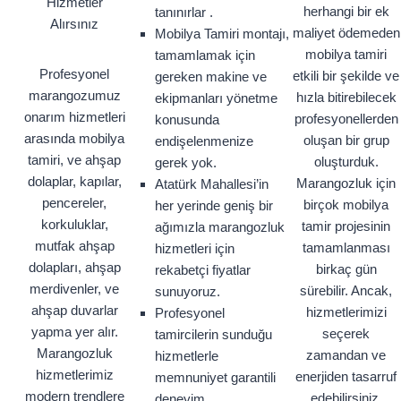
Hizmetler
herhangi bir ek
tanınırlar .
Alırsınız
maliyet ödemeden
Mobilya Tamiri montajı,
mobilya tamiri
tamamlamak için
Profesyonel
etkili bir şekilde ve
gereken makine ve
marangozumuz
hızla bitirebilecek
ekipmanları yönetme
onarım hizmetleri
profesyonellerden
konusunda
arasında mobilya
oluşan bir grup
endişelenmenize
tamiri, ve ahşap
oluşturduk.
gerek yok.
dolaplar, kapılar,
Marangozluk için
Atatürk Mahallesi’in
pencereler,
birçok mobilya
her yerinde geniş bir
korkuluklar,
tamir projesinin
ağımızla marangozluk
mutfak ahşap
tamamlanması
hizmetleri için
dolapları, ahşap
birkaç gün
rekabetçi fiyatlar
merdivenler, ve
sürebilir. Ancak,
sunuyoruz.
ahşap duvarlar
hizmetlerimizi
Profesyonel
yapma yer alır.
seçerek
tamircilerin sunduğu
Marangozluk
zamandan ve
hizmetlerle
hizmetlerimiz
enerjiden tasarruf
memnuniyet garantili
modern trendlere
edebilirsiniz.
deneyim.