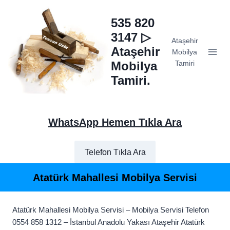
Skip
to
535 820
content
3147 ▷
Ataşehir
Ataşehir
Mobilya
Mobilya
Tamiri
Tamiri.
WhatsApp Hemen Tıkla Ara
Telefon Tıkla Ara
Atatürk Mahallesi Mobilya Servisi
Atatürk Mahallesi Mobilya Servisi – Mobilya Servisi Telefon
0554 858 1312 – İstanbul Anadolu Yakası Ataşehir Atatürk