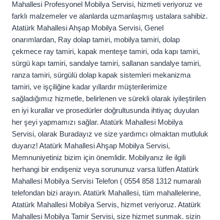
Mahallesi Profesyonel Mobilya Servisi, hizmeti veriyoruz ve
farklı malzemeler ve alanlarda uzmanlaşmış ustalara sahibiz.
Atatürk Mahallesi Ahşap Mobilya Servisi, Genel
onarımlardan, Ray dolap tamiri, mobilya tamiri, dolap
çekmece ray tamiri, kapak menteşe tamiri, oda kapı tamiri,
sürgü kapı tamiri, sandalye tamiri, sallanan sandalye tamiri,
ranza tamiri, sürgülü dolap kapak sistemleri mekanizma
tamiri, ve işçiliğine kadar yıllardır müşterilerimize
sağladığımız hizmetle, belirlenen ve sürekli olarak iyileştirilen
en iyi kurallar ve prosedürler doğrultusunda ihtiyaç duyulan
her şeyi yapmamızı sağlar. Atatürk Mahallesi Mobilya
Servisi, olarak Buradayız ve size yardımcı olmaktan mutluluk
duyarız! Atatürk Mahallesi Ahşap Mobilya Servisi,
Memnuniyetiniz bizim için önemlidir. Mobilyanız ile ilgili
herhangi bir endişeniz veya sorununuz varsa lütfen Atatürk
Mahallesi Mobilya Servisi Telefon ( 0554 858 1312 numaralı
telefondan bizi arayın. Atatürk Mahallesi, tüm mahallelerine,
Atatürk Mahallesi Mobilya Servis, hizmet veriyoruz. Atatürk
Mahallesi Mobilya Tamir Servisi, size hizmet sunmak. sizin