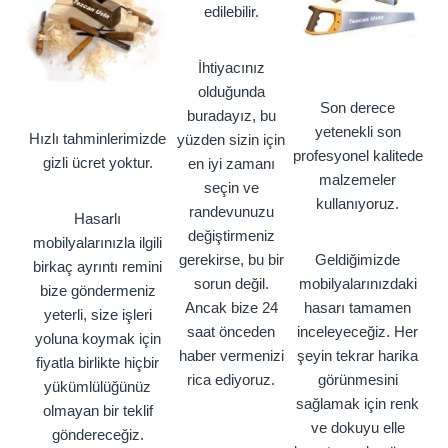
edilebilir.
İhtiyacınız
olduğunda
Son derece
buradayız, bu
yetenekli son
Hızlı tahminlerimizde
yüzden sizin için
profesyonel kalitede
gizli ücret yoktur.
en iyi zamanı
malzemeler
seçin ve
kullanıyoruz.
randevunuzu
Hasarlı
değiştirmeniz
mobilyalarınızla ilgili
gerekirse, bu bir
Geldiğimizde
birkaç ayrıntı remini
sorun değil.
mobilyalarınızdaki
bize göndermeniz
Ancak bize 24
hasarı tamamen
yeterli, size işleri
saat önceden
inceleyeceğiz. Her
yoluna koymak için
haber vermenizi
şeyin tekrar harika
fiyatla birlikte hiçbir
rica ediyoruz.
görünmesini
yükümlülüğünüz
sağlamak için renk
olmayan bir teklif
ve dokuyu elle
göndereceğiz.