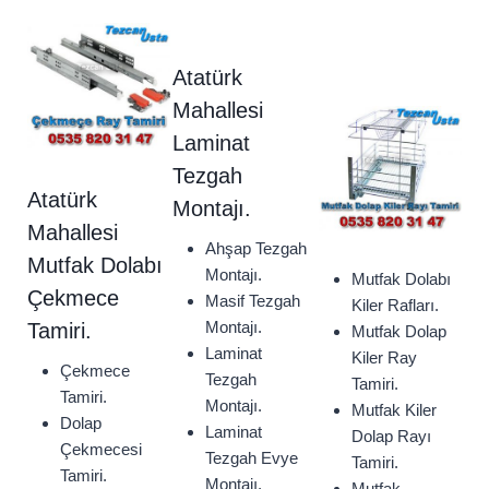
Atatürk
Mahallesi
Laminat
Tezgah
Atatürk
Montajı.
Mahallesi
Ahşap Tezgah
Mutfak Dolabı
Montajı.
Mutfak Dolabı
Çekmece
Masif Tezgah
Kiler Rafları.
Montajı.
Tamiri.
Mutfak Dolap
Laminat
Kiler Ray
Çekmece
Tezgah
Tamiri.
Tamiri.
Montajı.
Mutfak Kiler
Dolap
Laminat
Dolap Rayı
Çekmecesi
Tezgah Evye
Tamiri.
Tamiri.
Montajı.
Mutfak