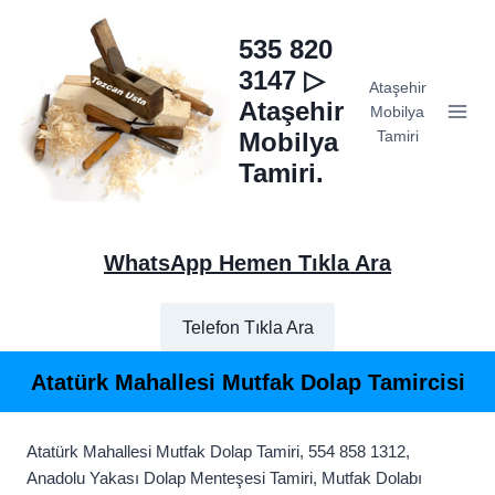
Skip
to
535 820
content
3147 ▷
Ataşehir
Ataşehir
Mobilya
Mobilya
Tamiri
Tamiri.
WhatsApp Hemen Tıkla Ara
Telefon Tıkla Ara
Atatürk Mahallesi Mutfak Dolap Tamircisi
Atatürk Mahallesi Mutfak Dolap Tamiri, 554 858 1312,
Anadolu Yakası Dolap Menteşesi Tamiri, Mutfak Dolabı