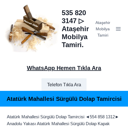
Skip
to
535 820
content
3147 ▷
Ataşehir
Ataşehir
Mobilya
Mobilya
Tamiri
Tamiri.
WhatsApp Hemen Tıkla Ara
Telefon Tıkla Ara
Atatürk Mahallesi Sürgülü Dolap Tamircisi
Atatürk Mahallesi Sürgülü Dolap Tamircisi ◄554 858 1312►
Anadolu Yakası Atatürk Mahallesi Sürgülü Dolap Kapak