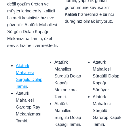
Tamiri, yapıp ilk günkü
değil çözüm üreten ve
görünümüne kavuşabilir.
müşterilerine en iyi kaliteli
Kaliteli hizmetimizle birinci
hizmeti kesintisiz hızlı ve
durağınız olmak istiyoruz.
güvenilir, Atatürk Mahallesi
Sürgülü Dolap Kapağı
Mekanizma Tamiri, özel
servis hizmeti vermektedir.
Atatürk
Atatürk
Atatürk
Mahallesi
Mahallesi
Mahallesi
Sürgülü Dolap
Sürgülü Dolap
Sürgülü Dolap
Kapağı
Kapağı
Tamiri
.
Mekanizma
Sürtüyor.
Atatürk
Tamiri.
Atatürk
Mahallesi
Atatürk
Mahallesi
Gardrop Ray
Mahallesi
Sürgülü
Mekanizması
Sürgülü Dolap
Gardrop Kapak
Tamiri.
Kapağı Tamiri.
Tamiri.