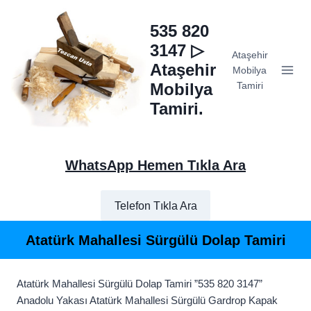
Skip
to
535 820
content
3147 ▷
Ataşehir
Ataşehir
Mobilya
Mobilya
Tamiri
Tamiri.
WhatsApp Hemen Tıkla Ara
Telefon Tıkla Ara
Atatürk Mahallesi Sürgülü Dolap Tamiri
Atatürk Mahallesi Sürgülü Dolap Tamiri ”535 820 3147”
Anadolu Yakası Atatürk Mahallesi Sürgülü Gardrop Kapak