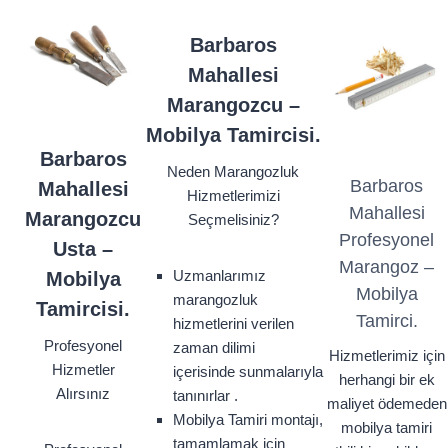
Barbaros
Mahallesi
Marangozcu –
Mobilya Tamircisi.
Barbaros
Neden Marangozluk
Barbaros
Mahallesi
Hizmetlerimizi
Mahallesi
Marangozcu
Seçmelisiniz?
Profesyonel
Usta –
Marangoz –
Uzmanlarımız
Mobilya
Mobilya
marangozluk
Tamircisi.
Tamirci.
hizmetlerini verilen
Profesyonel
zaman dilimi
Hizmetlerimiz için
Hizmetler
içerisinde sunmalarıyla
herhangi bir ek
Alırsınız
tanınırlar .
maliyet ödemeden
Mobilya Tamiri montajı,
mobilya tamiri
tamamlamak için