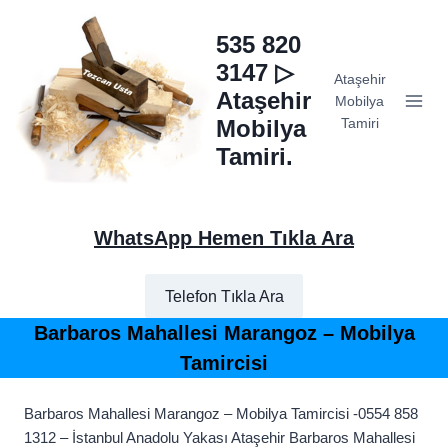
Skip
to
535 820
content
3147 ▷
Ataşehir
Ataşehir
Mobilya
Mobilya
Tamiri
Tamiri.
WhatsApp Hemen Tıkla Ara
Telefon Tıkla Ara
Barbaros Mahallesi Marangoz – Mobilya
Tamircisi
Barbaros Mahallesi Marangoz – Mobilya Tamircisi -0554 858
1312 – İstanbul Anadolu Yakası Ataşehir Barbaros Mahallesi