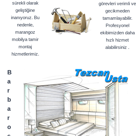
sürekli olarak
görevleri verimli ve
geliştiğine
gecikmeden
inanıyoruz. Bu
tamamlayabilir.
nedenle,
Profesyonel
marangoz
ekibimizden daha
mobilya tamir
hızlı hizmet
montaj
alabilirsiniz .
hizmetlerimiz.
B
a
r
b
a
r
o
s