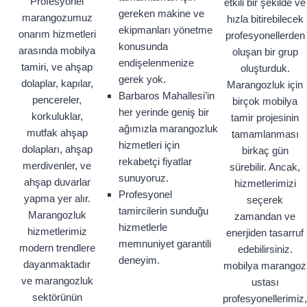
Profesyonel
etkili bir şekilde ve
gereken makine ve
marangozumuz
hızla bitirebilecek
ekipmanları yönetme
onarım hizmetleri
profesyonellerden
konusunda
arasında mobilya
oluşan bir grup
endişelenmenize
tamiri, ve ahşap
oluşturduk.
gerek yok.
dolaplar, kapılar,
Marangozluk için
Barbaros Mahallesi’in
pencereler,
birçok mobilya
her yerinde geniş bir
korkuluklar,
tamir projesinin
ağımızla marangozluk
mutfak ahşap
tamamlanması
hizmetleri için
dolapları, ahşap
birkaç gün
rekabetçi fiyatlar
merdivenler, ve
sürebilir. Ancak,
sunuyoruz.
ahşap duvarlar
hizmetlerimizi
Profesyonel
yapma yer alır.
seçerek
tamircilerin sunduğu
Marangozluk
zamandan ve
hizmetlerle
hizmetlerimiz
enerjiden tasarruf
memnuniyet garantili
modern trendlere
edebilirsiniz.
deneyim.
dayanmaktadır
mobilya marangoz
ve marangozluk
ustası
sektörünün
profesyonellerimiz,