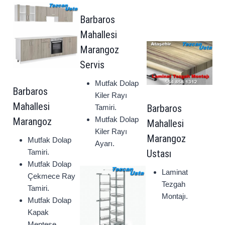
Barbaros
Mahallesi
Marangoz
Servis
Mutfak Dolap
Barbaros
Kiler Rayı
Mahallesi
Barbaros
Tamiri.
Mutfak Dolap
Marangoz
Mahallesi
Kiler Rayı
Marangoz
Mutfak Dolap
Ayarı.
Tamiri.
Ustası
Mutfak Dolap
Laminat
Çekmece Ray
Tezgah
Tamiri.
Montajı.
Mutfak Dolap
Kapak
Menteşe