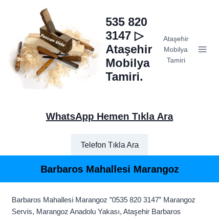
Skip
to
535 820
content
3147 ▷
Ataşehir
Ataşehir
Mobilya
Mobilya
Tamiri
Tamiri.
WhatsApp Hemen Tıkla Ara
Telefon Tıkla Ara
Barbaros Mahallesi Marangoz
Barbaros Mahallesi Marangoz ”0535 820 3147” Marangoz
Servis, Marangoz Anadolu Yakası, Ataşehir Barbaros