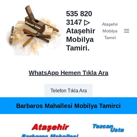
Skip
to
535 820
content
3147 ▷
Ataşehir
Ataşehir
Mobilya
Mobilya
Tamiri
Tamiri.
WhatsApp Hemen Tıkla Ara
Telefon Tıkla Ara
Barbaros Mahallesi Mobilya Tamirci