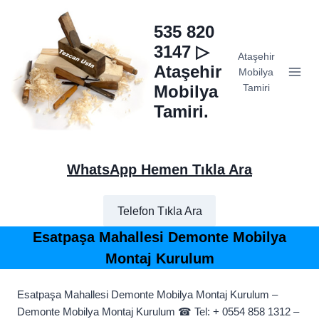
Skip
to
535 820
content
3147 ▷
Ataşehir
Ataşehir
Mobilya
Mobilya
Tamiri
Tamiri.
WhatsApp Hemen Tıkla Ara
Telefon Tıkla Ara
Esatpaşa Mahallesi Demonte Mobilya
Montaj Kurulum
Esatpaşa Mahallesi Demonte Mobilya Montaj Kurulum –
Demonte Mobilya Montaj Kurulum ☎ Tel: + 0554 858 1312 –