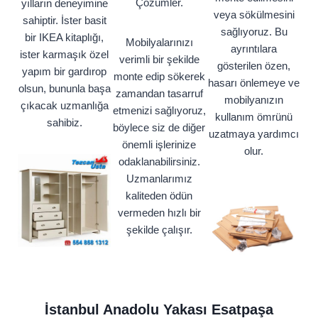
Çözümler.
yılların deneyimine
veya sökülmesini
sahiptir. İster basit
sağlıyoruz. Bu
bir IKEA kitaplığı,
Mobilyalarınızı
ayrıntılara
ister karmaşık özel
verimli bir şekilde
gösterilen özen,
yapım bir gardırop
monte edip sökerek
hasarı önlemeye ve
olsun, bununla başa
zamandan tasarruf
mobilyanızın
çıkacak uzmanlığa
etmenizi sağlıyoruz,
kullanım ömrünü
sahibiz.
böylece siz de diğer
uzatmaya yardımcı
önemli işlerinize
olur.
odaklanabilirsiniz.
Uzmanlarımız
kaliteden ödün
vermeden hızlı bir
şekilde çalışır.
İstanbul Anadolu Yakası Esatpaşa