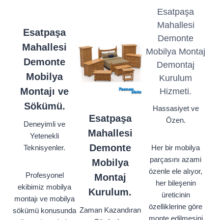
Esatpaşa
Mahallesi
Esatpaşa
Demonte
Mahallesi
Mobilya Montaj
Demonte
Demontaj
Mobilya
Kurulum
Montajı ve
Hizmeti.
Sökümü.
Hassasiyet ve
Esatpaşa
Özen.
Deneyimli ve
Mahallesi
Yetenekli
Demonte
Teknisyenler.
Her bir mobilya
parçasını azami
Mobilya
özenle ele alıyor,
Profesyonel
Montaj
her bileşenin
ekibimiz mobilya
Kurulum.
üreticinin
montajı ve mobilya
özelliklerine göre
Zaman Kazandıran
sökümü konusunda
monte edilmesini