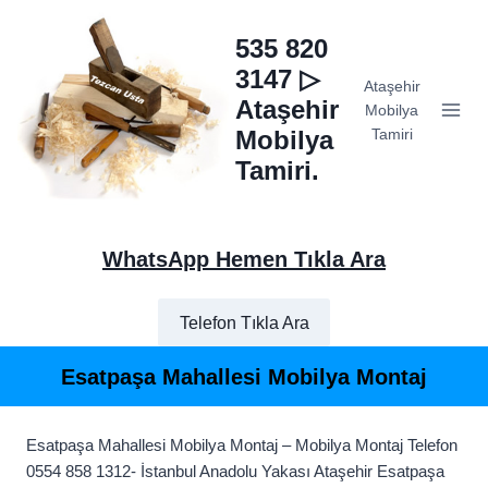
Skip
to
535 820
content
3147 ▷
Ataşehir
Ataşehir
Mobilya
Mobilya
Tamiri
Tamiri.
WhatsApp Hemen Tıkla Ara
Telefon Tıkla Ara
Esatpaşa Mahallesi Mobilya Montaj
Esatpaşa Mahallesi Mobilya Montaj – Mobilya Montaj Telefon
0554 858 1312- İstanbul Anadolu Yakası Ataşehir Esatpaşa