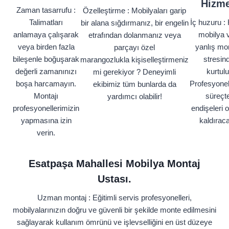
Hizme
Zaman tasarrufu :
Özelleştirme : Mobilyaları garip
Talimatları
İç huzuru : 
bir alana sığdırmanız, bir engelin
anlamaya çalışarak
mobilya 
etrafından dolanmanız veya
veya birden fazla
yanlış mon
parçayı özel
bileşenle boğuşarak
stresin
marangozlukla kişiselleştirmeniz
değerli zamanınızı
kurtulu
mi gerekiyor ? Deneyimli
boşa harcamayın.
Profesyonel
ekibimiz tüm bunlarda da
Montajı
süreçt
yardımcı olabilir!
profesyonellerimizin
endişeleri 
yapmasına izin
kaldıraca
verin.
Esatpaşa Mahallesi Mobilya Montaj
Ustası.
Uzman montaj : Eğitimli servis profesyonelleri,
mobilyalarınızın doğru ve güvenli bir şekilde monte edilmesini
sağlayarak kullanım ömrünü ve işlevselliğini en üst düzeye