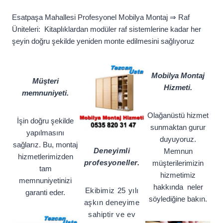
Esatpaşa Mahallesi Profesyonel Mobilya Montaj ⇒ Raf
Üniteleri: Kitaplıklardan modüler raf sistemlerine kadar her
şeyin doğru şekilde yeniden monte edilmesini sağlıyoruz
Mobilya Montaj
Müşteri
Hizmeti.
memnuniyeti.
Olağanüstü hizmet
İşin doğru şekilde
sunmaktan gurur
yapılmasını
duyuyoruz.
sağlarız. Bu, montaj
Deneyimli
Memnun
hizmetlerimizden
profesyoneller.
müşterilerimizin
tam
hizmetimiz
memnuniyetinizi
hakkında neler
Ekibimiz 25 yılı
garanti eder.
söylediğine bakın.
aşkın deneyime
sahiptir ve ev