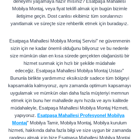
deneyimi yaşamaya hazır mısınız? Esatpaşa Mahallesi
Mobilya Montaj, veya fiyat teklifi almak için bugün bizimle
iletişime geçin. Dost canlısı ekibimiz tüm sorularınızı
yanıtlamak ve süreçte size rehberlik etmek için buradayız.
Esatpaşa Mahallesi Mobilya Montaj Servisi” ne güvenmenin
sizin için ne kadar önemli olduğunu biliyoruz ve bu nedenle
size mümkün olan en kısa sürede gerçekten olağanüstü bir
hizmet sunmak için hızlı bir şekilde müdahale
edeceğiz. Esatpaşa Mahallesi Mobilya Montaj Ustası”
Bununla birlikte yardımımız eksiksizdir sadece tüm bölgeyi
kapsamakla kalmıyoruz, aynı zamanda optimum kapsamayı
uygulamak ve mümkün olan daha fazla müşteriyi memnun
etmek için bunu her mahallede aynı hızda ve aynı kalitede
müdahaleyle, Esatpaşa Mahallesi Mobilya Montaj Hizmeti,
yapıyoruz.
Esatpaşa Mahallesi Profesyonel Mobilya
Montaj
” Mobilya Tamir, Mobilya Montaj, Mobilya kurulum
hizmeti, hakkında daha fazla bilgi ve size uygun bir zamanda
randevu almak için bize Esatpaşa Mahallesi Mobilya Montaj