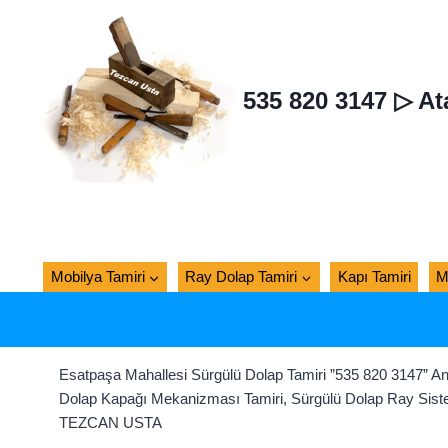
Skip
to
content
535 820 3147 ▷ At
Mobilya Tamiri
Ray Dolap Tamiri
Kapı Tamiri
M
Esatpaşa Mahallesi Sürgülü Dolap Tamiri ”535 820 3147” A
Dolap Kapağı Mekanizması Tamiri, Sürgülü Dolap Ray Siste
TEZCAN USTA