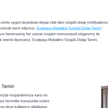
zevke uygun tasarlanan ahşap cilalı lake sürgülü dolap mobilyalarınız
evinizde tamir ediyoruz.
Esatpaşa Mahallesi Sürgülü Dolap Tamiri
:
yışını benimsemiş her zaman müşteri memnuniyeti sloganımız ile
 önemli diyorsanız, Esatpaşa Mahallesi Sürgülü Dolap Tamiri,
 Tamiri
izde müşterilerimize karsı en
nuz hizmetler konusunda sizlere
ursa olsun kullanmış olduğunuz,