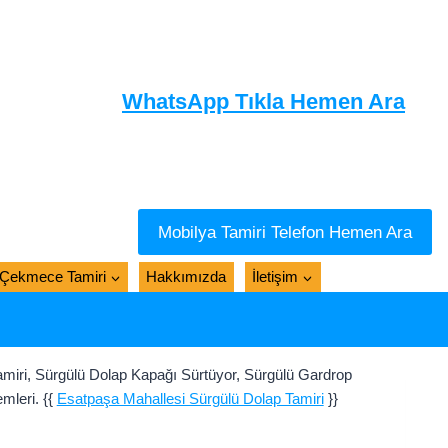
WhatsApp Tıkla Hemen Ara
Mobilya Tamiri Telefon Hemen Ara
Çekmece Tamiri
Hakkımızda
İletişim
miri, Sürgülü Dolap Kapağı Sürtüyor, Sürgülü Gardrop
mleri. {{
Esatpaşa Mahallesi Sürgülü Dolap Tamiri
}}