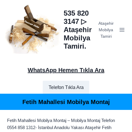
Skip
to
535 820
content
3147 ▷
Ataşehir
Ataşehir
Mobilya
Mobilya
Tamiri
Tamiri.
WhatsApp Hemen Tıkla Ara
Telefon Tıkla Ara
Fetih Mahallesi Mobilya Montaj
Fetih Mahallesi Mobilya Montaj – Mobilya Montaj Telefon
0554 858 1312- İstanbul Anadolu Yakası Ataşehir Fetih