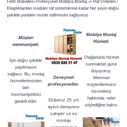
Fetih Mahallesi Profesyonel Mobilya Montaj ⇒ Raf Üniteleri /
Kitaplıklardan modüler raf sistemlerine kadar her şeyin doğru
şekilde yeniden monte edilmesini sağlıyoruz
Mobilya Montaj
Müşteri
Hizmeti.
memnuniyeti.
Olağanüstü hizmet
İşin doğru şekilde
sunmaktan gurur
yapılmasını
duyuyoruz.
sağlarız. Bu, montaj
Deneyimli
Memnun
hizmetlerimizden
profesyoneller.
müşterilerimizin
tam
hizmetimiz
memnuniyetinizi
hakkında neler
Ekibimiz 25 yılı
garanti eder.
söylediğine bakın.
aşkın deneyime
sahiptir ve ev
montajı