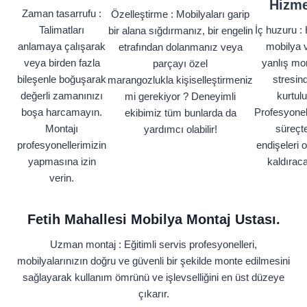
Hizme
Zaman tasarrufu :
Özelleştirme : Mobilyaları garip
Talimatları
İç huzuru : 
bir alana sığdırmanız, bir engelin
anlamaya çalışarak
mobilya 
etrafından dolanmanız veya
veya birden fazla
yanlış mon
parçayı özel
bileşenle boğuşarak
stresin
marangozlukla kişiselleştirmeniz
değerli zamanınızı
kurtulu
mi gerekiyor ? Deneyimli
boşa harcamayın.
Profesyonel
ekibimiz tüm bunlarda da
Montajı
süreçt
yardımcı olabilir!
profesyonellerimizin
endişeleri 
yapmasına izin
kaldıraca
verin.
Fetih Mahallesi Mobilya Montaj Ustası.
Uzman montaj : Eğitimli servis profesyonelleri,
mobilyalarınızın doğru ve güvenli bir şekilde monte edilmesini
sağlayarak kullanım ömrünü ve işlevselliğini en üst düzeye
çıkarır.