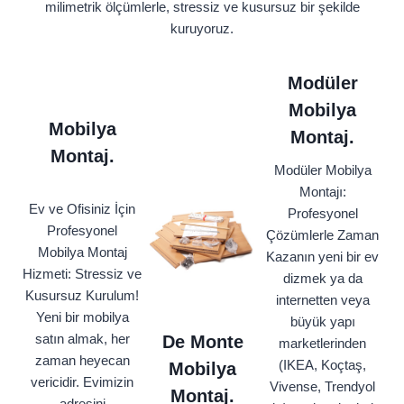
milimetrik ölçümlerle, stressiz ve kusursuz bir şekilde
kuruyoruz.
Modüler
Mobilya
Mobilya
Montaj.
Montaj.
Modüler Mobilya
Montajı:
Ev ve Ofisiniz İçin
Profesyonel
Profesyonel
Çözümlerle Zaman
Mobilya Montaj
Kazanın yeni bir ev
Hizmeti: Stressiz ve
dizmek ya da
Kusursuz Kurulum!
internetten veya
Yeni bir mobilya
büyük yapı
satın almak, her
De Monte
marketlerinden
zaman heyecan
(IKEA, Koçtaş,
Mobilya
vericidir. Evimizin
Vivense, Trendyol
Montaj.
adresini