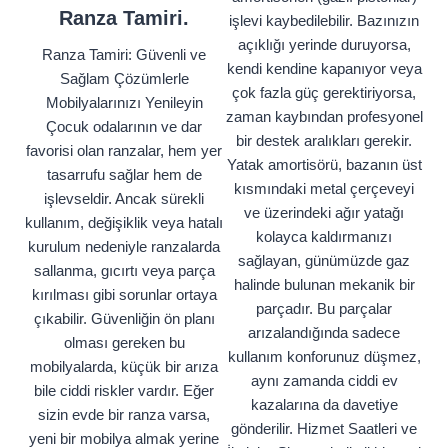
Ranza Tamiri.
işlevi kaybedilebilir. Bazınızın
açıklığı yerinde duruyorsa,
Ranza Tamiri: Güvenli ve
kendi kendine kapanıyor veya
Sağlam Çözümlerle
çok fazla güç gerektiriyorsa,
Mobilyalarınızı Yenileyin
zaman kaybından profesyonel
Çocuk odalarının ve dar
bir destek aralıkları gerekir.
favorisi olan ranzalar, hem yer
Yatak amortisörü, bazanın üst
tasarrufu sağlar hem de
kısmındaki metal çerçeveyi
işlevseldir. Ancak sürekli
ve üzerindeki ağır yatağı
kullanım, değişiklik veya hatalı
kolayca kaldırmanızı
kurulum nedeniyle ranzalarda
sağlayan, günümüzde gaz
sallanma, gıcırtı veya parça
halinde bulunan mekanik bir
kırılması gibi sorunlar ortaya
parçadır. Bu parçalar
çıkabilir. Güvenliğin ön planı
arızalandığında sadece
olması gereken bu
kullanım konforunuz düşmez,
mobilyalarda, küçük bir arıza
aynı zamanda ciddi ev
bile ciddi riskler vardır. Eğer
kazalarına da davetiye
sizin evde bir ranza varsa,
gönderilir. Hizmet Saatleri ve
yeni bir mobilya almak yerine