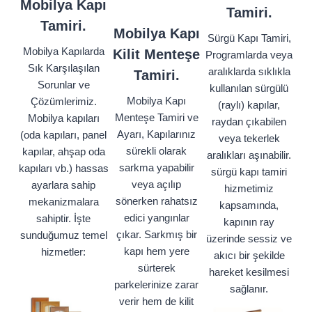
Mobilya Kapı
Tamiri.
Tamiri.
Mobilya Kapı
Sürgü Kapı Tamiri,
Mobilya Kapılarda
Kilit Menteşe
Programlarda veya
Sık Karşılaşılan
aralıklarda sıklıkla
Tamiri.
Sorunlar ve
kullanılan sürgülü
Mobilya Kapı
Çözümlerimiz.
(raylı) kapılar,
Menteşe Tamiri ve
Mobilya kapıları
raydan çıkabilen
Ayarı, Kapılarınız
(oda kapıları, panel
veya tekerlek
sürekli olarak
kapılar, ahşap oda
aralıkları aşınabilir.
sarkma yapabilir
kapıları vb.) hassas
sürgü kapı tamiri
veya açılıp
ayarlara sahip
hizmetimiz
sönerken rahatsız
mekanizmalara
kapsamında,
edici yangınlar
sahiptir. İşte
kapının ray
çıkar. Sarkmış bir
sunduğumuz temel
üzerinde sessiz ve
kapı hem yere
hizmetler:
akıcı bir şekilde
sürterek
hareket kesilmesi
parkelerinize zarar
sağlanır.
verir hem de kilit