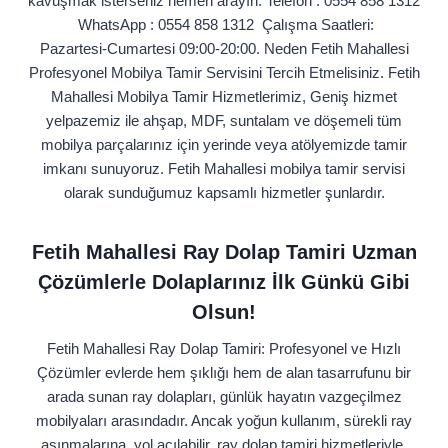
kavuşmak isterseniz hemen arayın: Telefon : 0554 858 1312
WhatsApp : 0554 858 1312 Çalışma Saatleri:
Pazartesi‑Cumartesi 09:00‑20:00. Neden Fetih Mahallesi
Profesyonel Mobilya Tamir Servisini Tercih Etmelisiniz. Fetih
Mahallesi Mobilya Tamir Hizmetlerimiz, Geniş hizmet
yelpazemiz ile ahşap, MDF, suntalam ve döşemeli tüm
mobilya parçalarınız için yerinde veya atölyemizde tamir
imkanı sunuyoruz. Fetih Mahallesi mobilya tamir servisi
olarak sunduğumuz kapsamlı hizmetler şunlardır.
Fetih Mahallesi Ray Dolap Tamiri Uzman
Çözümlerle Dolaplarınız İlk Günkü Gibi
Olsun!
Fetih Mahallesi Ray Dolap Tamiri: Profesyonel ve Hızlı
Çözümler evlerde hem şıklığı hem de alan tasarrufunu bir
arada sunan ray dolapları, günlük hayatın vazgeçilmez
mobilyaları arasındadır. Ancak yoğun kullanım, sürekli ray
aşınmalarına, yol açılabilir. ray dolap tamiri hizmetleriyle,