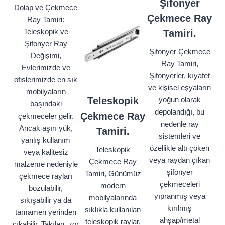
Şifonyer
Dolap ve Çekmece
Çekmece Ray
Ray Tamiri:
Teleskopik ve
Tamiri.
Şifonyer Ray
Şifonyer Çekmece
Değişimi,
Ray Tamiri,
Evlerimizde ve
Şifonyerler, kıyafet
ofislerimizde en sık
ve kişisel eşyaların
mobilyaların
Teleskopik
yoğun olarak
başındaki
depolandığı, bu
Çekmece Ray
çekmeceler gelir.
nedenle ray
Ancak aşırı yük,
Tamiri.
sistemleri ve
yanlış kullanım
özellikle altı çöken
Teleskopik
veya kalitesiz
veya raydan çıkan
Çekmece Ray
malzeme nedeniyle
şifonyer
Tamiri, Günümüz
çekmece rayları
çekmeceleri
modern
bozulabilir,
yıpranmış veya
mobilyalarında
sıkışabilir ya da
kırılmış
sıklıkla kullanılan
tamamen yerinden
ahşap/metal
teleskopik raylar,
çıkabilir. Takılan, zor