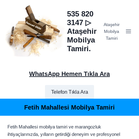
Skip
to
535 820
content
3147 ▷
Ataşehir
Ataşehir
Mobilya
Mobilya
Tamiri
Tamiri.
WhatsApp Hemen Tıkla Ara
Telefon Tıkla Ara
Fetih Mahallesi Mobilya Tamiri
Fetih Mahallesi mobilya tamiri ve marangozluk
ihtiyaçlarınızda, yılların getirdiği deneyim ve profesyonel