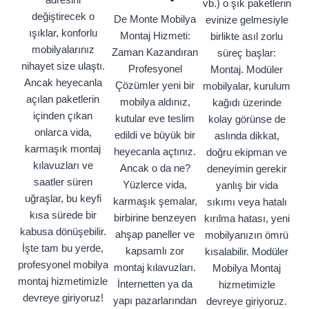
vb.) o şık paketlerin
değiştirecek o
De Monte Mobilya
evinize gelmesiyle
ışıklar, konforlu
Montaj Hizmeti:
birlikte asıl zorlu
mobilyalarınız
Zaman Kazandıran
süreç başlar:
nihayet size ulaştı.
Profesyonel
Montaj. Modüler
Ancak heyecanla
Çözümler yeni bir
mobilyalar, kurulum
açılan paketlerin
mobilya aldınız,
kağıdı üzerinde
içinden çıkan
kutular eve teslim
kolay görünse de
onlarca vida,
edildi ve büyük bir
aslında dikkat,
karmaşık montaj
heyecanla açtınız.
doğru ekipman ve
kılavuzları ve
Ancak o da ne?
deneyimin gerekir
saatler süren
Yüzlerce vida,
yanlış bir vida
uğraşlar, bu keyfi
karmaşık şemalar,
sıkımı veya hatalı
kısa sürede bir
birbirine benzeyen
kırılma hatası, yeni
kabusa dönüşebilir.
ahşap paneller ve
mobilyanızın ömrü
İşte tam bu yerde,
kapsamlı zor
kısalabilir. Modüler
profesyonel mobilya
montaj kılavuzları.
Mobilya Montaj
montaj hizmetimizle
İnternetten ya da
hizmetimizle
devreye giriyoruz!
yapı pazarlarından
devreye giriyoruz.