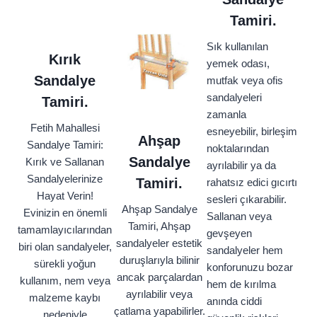
Tamiri.
Sık kullanılan
Kırık
yemek odası,
Sandalye
mutfak veya ofis
sandalyeleri
Tamiri.
zamanla
Fetih Mahallesi
esneyebilir, birleşim
Ahşap
Sandalye Tamiri:
noktalarından
Sandalye
Kırık ve Sallanan
ayrılabilir ya da
Sandalyelerinize
Tamiri.
rahatsız edici gıcırtı
Hayat Verin!
sesleri çıkarabilir.
Ahşap Sandalye
Evinizin en önemli
Sallanan veya
Tamiri, Ahşap
tamamlayıcılarından
gevşeyen
sandalyeler estetik
biri olan sandalyeler,
sandalyeler hem
duruşlarıyla bilinir
sürekli yoğun
konforunuzu bozar
ancak parçalardan
kullanım, nem veya
hem de kırılma
ayrılabilir veya
malzeme kaybı
anında ciddi
çatlama yapabilirler.
nedeniyle