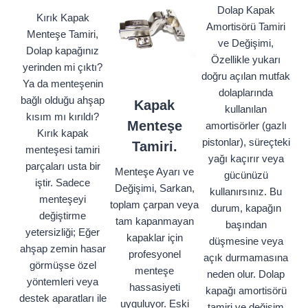
Dolap Kapak
Kırık Kapak
Amortisörü Tamiri
Menteşe Tamiri,
ve Değişimi,
Dolap kapağınız
Özellikle yukarı
yerinden mi çıktı?
doğru açılan mutfak
Ya da menteşenin
dolaplarında
bağlı olduğu ahşap
Kapak
kullanılan
kısım mı kırıldı?
Menteşe
amortisörler (gazlı
Kırık kapak
pistonlar), süreçteki
Tamiri.
menteşesi tamiri
yağı kaçırır veya
parçaları usta bir
Menteşe Ayarı ve
gücünüzü
iştir. Sadece
Değişimi, Sarkan,
kullanırsınız. Bu
menteşeyi
toplam çarpan veya
durum, kapağın
değiştirme
tam kapanmayan
başından
yetersizliği; Eğer
kapaklar için
düşmesine veya
ahşap zemin hasar
profesyonel
açık durmamasına
görmüşse özel
menteşe
neden olur. Dolap
yöntemleri veya
hassasiyeti
kapağı amortisörü
destek aparatları ile
uyguluyor. Eski
tamiri ve değişim