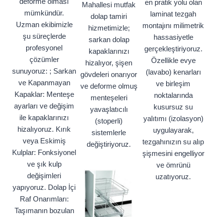
deforme olması
en pratik yolu olan
Mahallesi mutfak
mümkündür.
laminat tezgah
dolap tamiri
Uzman ekibimizle
montajını milimetrik
hizmetimizle;
şu süreçlerde
hassasiyetle
sarkan dolap
profesyonel
gerçekleştiriyoruz.
kapaklarınızı
çözümler
Özellikle evye
hizalıyor, şişen
sunuyoruz: ; Sarkan
(lavabo) kenarları
gövdeleri onarıyor
ve Kapanmayan
ve birleşim
ve deforme olmuş
Kapaklar: Menteşe
noktalarında
menteşeleri
ayarları ve değişim
kusursuz su
yavaşlatıcılı
ile kapaklarınızı
yalıtımı (izolasyon)
(stoperli)
hizalıyoruz. Kırık
uygulayarak,
sistemlerle
veya Eskimiş
tezgahınızın su alıp
değiştiriyoruz.
Kulplar: Fonksiyonel
şişmesini engelliyor
ve şık kulp
ve ömrünü
değişimleri
uzatıyoruz.
yapıyoruz. Dolap İçi
Raf Onarımları:
Taşımanın bozulan