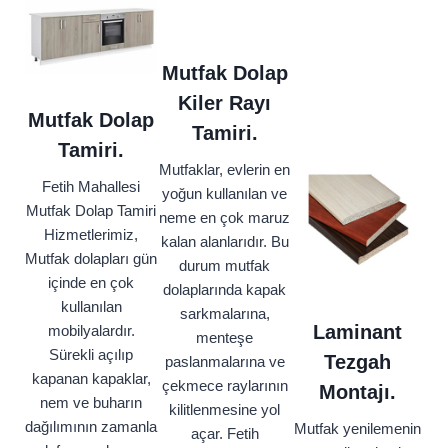
Mutfak Dolap
Kiler Rayı
Mutfak Dolap
Tamiri.
Tamiri.
Mutfaklar, evlerin en
Fetih Mahallesi
yoğun kullanılan ve
Mutfak Dolap Tamiri
neme en çok maruz
Hizmetlerimiz,
kalan alanlarıdır. Bu
Mutfak dolapları gün
durum mutfak
içinde en çok
dolaplarında kapak
kullanılan
sarkmalarına,
Laminant
mobilyalardır.
menteşe
Sürekli açılıp
Tezgah
paslanmalarına ve
kapanan kapaklar,
çekmece raylarının
Montajı.
nem ve buharın
kilitlenmesine yol
dağılımının zamanla
Mutfak yenilemenin
açar. Fetih