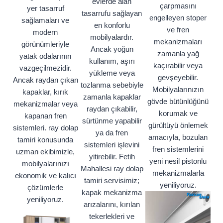
evlerde alan
çarpmasını
yer tasarruf
tasarrufu sağlayan
engelleyen stoper
sağlamaları ve
en konforlu
ve fren
modern
mobilyalardır.
mekanizmaları
görünümleriyle
Ancak yoğun
zamanla yağ
yatak odalarının
kullanım, aşırı
kaçırabilir veya
vazgeçilmezidir.
yükleme veya
gevşeyebilir.
Ancak raydan çıkan
tozlanma sebebiyle
Mobilyalarınızın
kapaklar, kırık
zamanla kapaklar
gövde bütünlüğünü
mekanizmalar veya
raydan çıkabilir,
korumak ve
kapanan fren
sürtünme yapabilir
gürültüyü önlemek
sistemleri. ray dolap
ya da fren
amacıyla, bozulan
tamiri konusunda
sistemleri işlevini
fren sistemlerini
uzman ekibimizle,
yitirebilir. Fetih
yeni nesil pistonlu
mobilyalarınızı
Mahallesi ray dolap
mekanizmalarla
ekonomik ve kalıcı
tamiri servisimiz;
yeniliyoruz.
çözümlerle
kapak mekanizma
yeniliyoruz.
arızalarını, kırılan
tekerlekleri ve