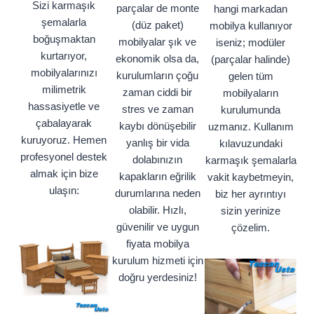
Sizi karmaşık
parçalar de monte
hangi markadan
şemalarla
(düz paket)
mobilya kullanıyor
boğuşmaktan
mobilyalar şık ve
iseniz; modüler
kurtarıyor,
ekonomik olsa da,
(parçalar halinde)
mobilyalarınızı
kurulumların çoğu
gelen tüm
milimetrik
zaman ciddi bir
mobilyaların
hassasiyetle ve
stres ve zaman
kurulumunda
çabalayarak
kaybı dönüşebilir
uzmanız. Kullanım
kuruyoruz. Hemen
yanlış bir vida
kılavuzundaki
profesyonel destek
dolabınızın
karmaşık şemalarla
almak için bize
kapakların eğrilik
vakit kaybetmeyin,
ulaşın:
durumlarına neden
biz her ayrıntıyı
olabilir. Hızlı,
sizin yerinize
güvenilir ve uygun
çözelim.
fiyata mobilya
kurulum hizmeti için
doğru yerdesiniz!