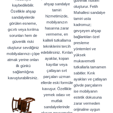
güvenlik riskleri
ahşap sandalye
kaybedilebilir.
oluşturur. Fetih
tamiri
Özellikle ahşap
Mahallesi sandalye
hizmetimizde,
sandalyelerde
tamiri usta
mobilyanızın
görülen esneme,
kadromuz;
hasarına zarar
gıcırtı veya kırılma
gevşeyen ahşap
vermeme, en
sorunları hem de
bağlantıları özel
kaliteli tutkallama
güvenlik riski
presleme
tekniklerini tercih
oluşturur sevdiğiniz
yöntemleri ve
edebilirsiniz. Kırılan
mobilyalarınızı çöpe
yüksek
ayaklar, kopan
atmak yerine onları
mukavemetli
kayıtlar veya
ilk günkü
tutkallarla tamamen
çatlayan sırt
sağlamlığına
sabitler. Kırık
parçaları uzman
kavuşturabilirsiniz.
ayakları ve çatlayan
ellerde eski formüle
gövde parçalarını
kavuşur. Özellikle
ise mobilyanın
yemek odası ve
estetik dokusuna
mutfak
zarar vermeden
sandalyelerinde
orijinaline uygun
oluşan gevşemeler