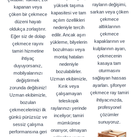
rayların değişimi,
yüksek taşıma
kapanan veya
sarkan veya çöken
kapasitesi ve tam
çöken bir çekmece
çekmece
açılım özellikleri
düzeni hayatı
altlıklarının
nedeniyle tercih
oldukça zorlaştırır.
çekmece
edilir. Ancak aşırı
Eğer siz de dolap
kapaklarının ve
yükleme, bilyelerin
çekmece rayını
kulplarının ayarı,
bozulması veya
tamiri hizmetine
çekmecenin
montaj hataları
ihtiyaç
kasaya tam
nedeniyle
duyuyorsanız,
oturmasını
bozulabilirler.
mobilyalarınızı
sağlayan hassas
Uzman ekibimizle,
değiştirmek
ayarları. şifonyer
Kırık veya
zorunda değilsiniz!
çekmece ray tamiri
çalışamayan
Uzman ekibimizle,
ihtiyacınızda,
teleskopik
bozulan
profesyonel
raylarınızı yerinde
çekmecelerinizi ilk
çözümler
inceliyor; tamiri
günkü pürüzsüz ve
sunuyoruz.
mümkünse
sessiz çalışma
onarıyor, olmayan
performansına geri