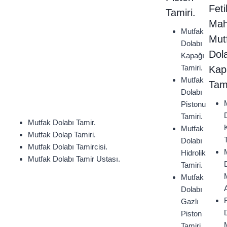
Feti
Tamiri.
Mah
Mutfak
Mut
Dolabı
Dol
Kapağı
Tamiri.
Kap
Mutfak
Tami
Dolabı
Pistonu
Tamiri.
Mutfak Dolabı Tamir.
Mutfak
Mutfak Dolap Tamiri.
Dolabı
Mutfak Dolabı Tamircisi.
Hidrolik
Mutfak Dolabı Tamir Ustası.
Tamiri.
Mutfak
Dolabı
F
Gazlı
Piston
Tamiri.