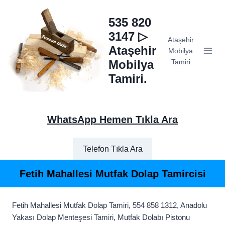
Skip
to
535 820
content
3147 ▷
Ataşehir
Ataşehir
Mobilya
Mobilya
Tamiri
Tamiri.
WhatsApp Hemen Tıkla Ara
Telefon Tıkla Ara
Fetih Mahallesi Mutfak Dolap Tamircisi
Fetih Mahallesi Mutfak Dolap Tamiri, 554 858 1312, Anadolu
Yakası Dolap Menteşesi Tamiri, Mutfak Dolabı Pistonu