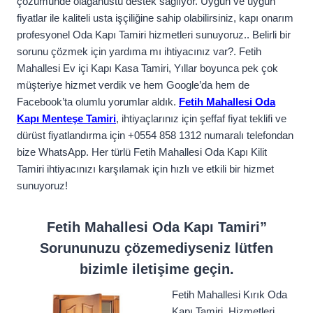
çözümünde olağanüstü destek sağlıyor. Uygun ve uygun
fiyatlar ile kaliteli usta işçiliğine sahip olabilirsiniz, kapı onarım
profesyonel Oda Kapı Tamiri hizmetleri sunuyoruz.. Belirli bir
sorunu çözmek için yardıma mı ihtiyacınız var?. Fetih
Mahallesi Ev içi Kapı Kasa Tamiri, Yıllar boyunca pek çok
müşteriye hizmet verdik ve hem Google’da hem de
Facebook’ta olumlu yorumlar aldık.
Fetih Mahallesi Oda
Kapı Menteşe Tamiri
, ihtiyaçlarınız için şeffaf fiyat teklifi ve
dürüst fiyatlandırma için +0554 858 1312 numaralı telefondan
bize WhatsApp. Her türlü Fetih Mahallesi Oda Kapı Kilit
Tamiri ihtiyacınızı karşılamak için hızlı ve etkili bir hizmet
sunuyoruz!
Fetih Mahallesi Oda Kapı Tamiri”
Sorununuzu çözemediyseniz lütfen
bizimle iletişime geçin.
Fetih Mahallesi Kırık Oda
Kapı Tamiri, Hizmetleri,