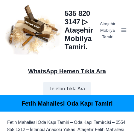
Skip
to
535 820
content
3147 ▷
Ataşehir
Ataşehir
Mobilya
Mobilya
Tamiri
Tamiri.
WhatsApp Hemen Tıkla Ara
Telefon Tıkla Ara
Fetih Mahallesi Oda Kapı Tamiri
Fetih Mahallesi Oda Kapı Tamiri – Oda Kapı Tamircisi – 0554
858 1312 – İstanbul Anadolu Yakası Ataşehir Fetih Mahallesi