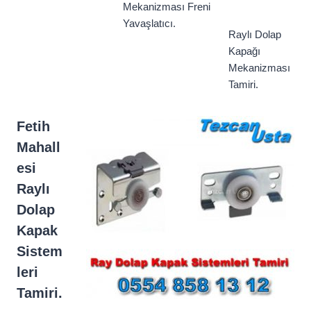
Mekanizması Freni
Yavaşlatıcı.
Raylı Dolap
Kapağı
Mekanizması
Tamiri.
Fetih
Mahall
esi
Raylı
Dolap
Kapak
Sistem
leri
Tamiri.