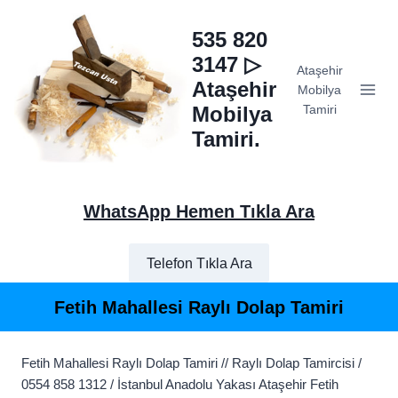
Skip
to
535 820
content
3147 ▷
Ataşehir
Ataşehir
Mobilya
Mobilya
Tamiri
Tamiri.
WhatsApp Hemen Tıkla Ara
Telefon Tıkla Ara
Fetih Mahallesi Raylı Dolap Tamiri
Fetih Mahallesi Raylı Dolap Tamiri // Raylı Dolap Tamircisi /
0554 858 1312 / İstanbul Anadolu Yakası Ataşehir Fetih