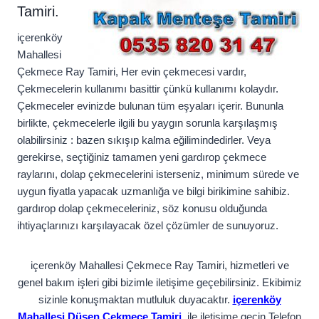
Tamiri.
içerenköy
Mahallesi
Çekmece Ray Tamiri, Her evin çekmecesi vardır,
Çekmecelerin kullanımı basittir çünkü kullanımı kolaydır.
Çekmeceler evinizde bulunan tüm eşyaları içerir. Bununla
birlikte, çekmecelerle ilgili bu yaygın sorunla karşılaşmış
olabilirsiniz : bazen sıkışıp kalma eğilimindedirler. Veya
gerekirse, seçtiğiniz tamamen yeni gardırop çekmece
raylarını, dolap çekmecelerini isterseniz, minimum sürede ve
uygun fiyatla yapacak uzmanlığa ve bilgi birikimine sahibiz.
gardırop dolap çekmeceleriniz, söz konusu olduğunda
ihtiyaçlarınızı karşılayacak özel çözümler de sunuyoruz.
içerenköy Mahallesi Çekmece Ray Tamiri, hizmetleri ve
genel bakım işleri gibi bizimle iletişime geçebilirsiniz. Ekibimiz
sizinle konuşmaktan mutluluk duyacaktır.
içerenköy
Mahallesi Düşen Çekmece Tamiri
, ile iletişime geçin Telefon