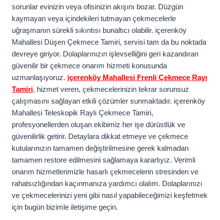
sorunlar evinizin veya ofisinizin akışını bozar. Düzgün
kaymayan veya içindekileri tutmayan çekmecelerle
uğraşmanın sürekli sıkıntısı bunaltıcı olabilir. içerenköy
Mahallesi Düşen Çekmece Tamiri, servisi tam da bu noktada
devreye giriyor. Dolaplarınızın işlevselliğini geri kazandıran
güvenilir bir çekmece onarım hizmeti konusunda
uzmanlaşıyoruz.
içerenköy Mahallesi Frenli Çekmece Rayı
Tamiri
, hizmet veren, çekmecelerinizin tekrar sorunsuz
çalışmasını sağlayan etkili çözümler sunmaktadır. içerenköy
Mahallesi Teleskopik Raylı Çekmece Tamiri,
profesyonellerden oluşan ekibimiz her işe dürüstlük ve
güvenilirlik getirir. Detaylara dikkat etmeye ve çekmece
kutularınızın tamamen değiştirilmesine gerek kalmadan
tamamen restore edilmesini sağlamaya kararlıyız. Verimli
onarım hizmetlerimizle hasarlı çekmecelerin stresinden ve
rahatsızlığından kaçınmanıza yardımcı olalım. Dolaplarınızı
ve çekmecelerinizi yeni gibi nasıl yapabileceğimizi keşfetmek
için bugün bizimle iletişime geçin.