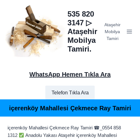
Skip
to
535 820
content
3147 ▷
Ataşehir
Ataşehir
Mobilya
Mobilya
Tamiri
Tamiri.
WhatsApp Hemen Tıkla Ara
Telefon Tıkla Ara
içerenköy Mahallesi Çekmece Ray Tamiri
içerenköy Mahallesi Çekmece Ray Tamiri ☎_0554 858
1312
Anadolu Yakası Ataşehir içerenköy Mahallesi