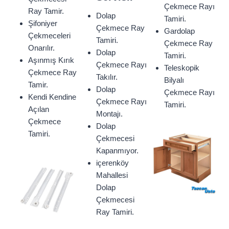
Çekmece Rayı
Ray Tamir.
Dolap
Tamiri.
Şifoniyer
Çekmece Ray
Gardolap
Çekmeceleri
Tamiri.
Çekmece Ray
Onarılır.
Dolap
Tamiri.
Aşınmış Kırık
Çekmece Rayı
Teleskopik
Çekmece Ray
Takılır.
Bilyalı
Tamir.
Dolap
Çekmece Rayı
Kendi Kendine
Çekmece Rayı
Tamiri.
Açılan
Montajı.
Çekmece
Dolap
Tamiri.
Çekmecesi
Kapanmıyor.
içerenköy
Mahallesi
Dolap
Çekmecesi
Ray Tamiri.