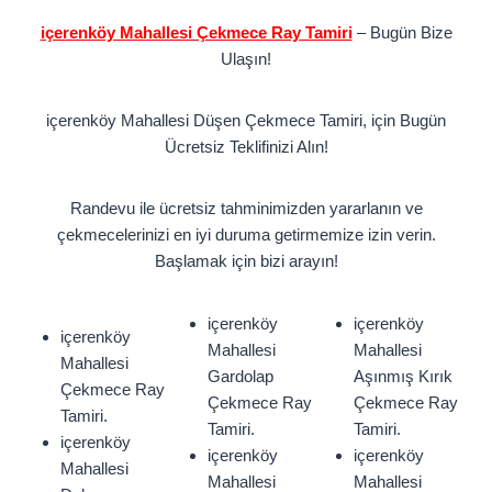
içerenköy Mahallesi Çekmece Ray Tamiri
– Bugün Bize
Ulaşın!
içerenköy Mahallesi Düşen Çekmece Tamiri, için Bugün
Ücretsiz Teklifinizi Alın!
Randevu ile ücretsiz tahminimizden yararlanın ve
çekmecelerinizi en iyi duruma getirmemize izin verin.
Başlamak için bizi arayın!
içerenköy
içerenköy
içerenköy
Mahallesi
Mahallesi
Mahallesi
Gardolap
Aşınmış Kırık
Çekmece Ray
Çekmece Ray
Çekmece Ray
Tamiri.
Tamiri.
Tamiri.
içerenköy
içerenköy
içerenköy
Mahallesi
Mahallesi
Mahallesi