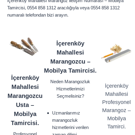
İçerenköy Mahallesi Marangoz iletişim Numarası – Mobilya
Tamircisi, 0554 858 1312 aracılığıyla veya 0554 858 1312
numaralı telefondan bizi arayın.
İçerenköy
Mahallesi
Marangozcu –
Mobilya Tamircisi.
İçerenköy
Neden Marangozluk
İçerenköy
Mahallesi
Hizmetlerimizi
Mahallesi
Marangozcu
Seçmelisiniz?
Profesyonel
Usta –
Marangoz –
Uzmanlarımız
Mobilya
Mobilya
marangozluk
Tamircisi.
Tamirci.
hizmetlerini verilen
Profesyonel
zaman dilimi