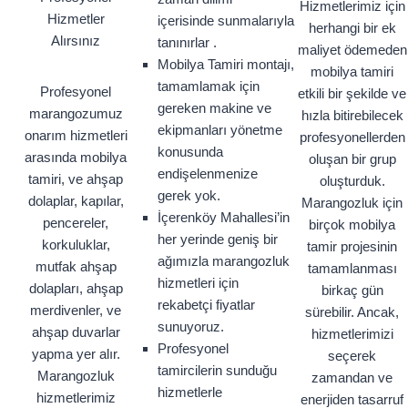
Hizmetlerimiz için
Hizmetler
içerisinde sunmalarıyla
herhangi bir ek
Alırsınız
tanınırlar .
maliyet ödemeden
Mobilya Tamiri montajı,
mobilya tamiri
tamamlamak için
Profesyonel
etkili bir şekilde ve
gereken makine ve
marangozumuz
hızla bitirebilecek
ekipmanları yönetme
onarım hizmetleri
profesyonellerden
konusunda
arasında mobilya
oluşan bir grup
endişelenmenize
tamiri, ve ahşap
oluşturduk.
gerek yok.
dolaplar, kapılar,
Marangozluk için
İçerenköy Mahallesi’in
pencereler,
birçok mobilya
her yerinde geniş bir
korkuluklar,
tamir projesinin
ağımızla marangozluk
mutfak ahşap
tamamlanması
hizmetleri için
dolapları, ahşap
birkaç gün
rekabetçi fiyatlar
merdivenler, ve
sürebilir. Ancak,
sunuyoruz.
ahşap duvarlar
hizmetlerimizi
Profesyonel
yapma yer alır.
seçerek
tamircilerin sunduğu
Marangozluk
zamandan ve
hizmetlerle
hizmetlerimiz
enerjiden tasarruf