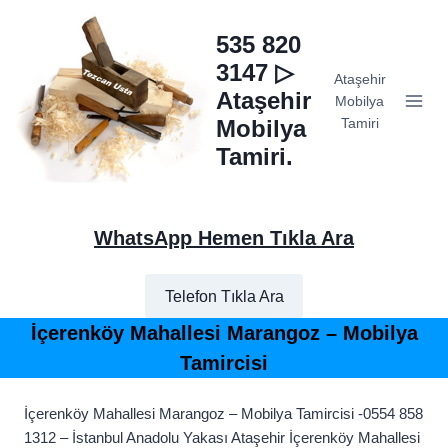
Skip
to
535 820
content
3147 ▷
Ataşehir
Ataşehir
Mobilya
Mobilya
Tamiri
Tamiri.
WhatsApp Hemen Tıkla Ara
Telefon Tıkla Ara
İçerenköy Mahallesi Marangoz – Mobilya
Tamircisi
İçerenköy Mahallesi Marangoz – Mobilya Tamircisi -0554 858
1312 – İstanbul Anadolu Yakası Ataşehir İçerenköy Mahallesi