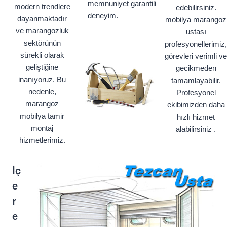
memnuniyet garantili
modern trendlere
edebilirsiniz.
deneyim.
dayanmaktadır
mobilya marangoz
ve marangozluk
ustası
sektörünün
profesyonellerimiz,
sürekli olarak
görevleri verimli ve
geliştiğine
gecikmeden
inanıyoruz. Bu
tamamlayabilir.
nedenle,
Profesyonel
marangoz
ekibimizden daha
mobilya tamir
hızlı hizmet
montaj
alabilirsiniz .
hizmetlerimiz.
İç
e
r
e