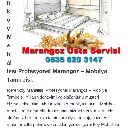
n
k
ö
y
M
a
h
al
lesi Profesyonel Marangoz – Mobilya
Tamircisi.
İçerenköy Mahallesi Profesyonel Marangoz – Mobilya
Tamircisi, Yılların deneyimi ve olağanüstü müşteri
hizmetlerine olan tutkumuzla, her mobilya tamiri – Mobilya
montaj, mükemmellik konusunda hizmet veriyoruz ve ele
aldığımız her mobilya tamiri, mobilya montajı, huzur ve
mükemmellik getirmeye odaklanıyoruz. İçerenköy Mahallesi