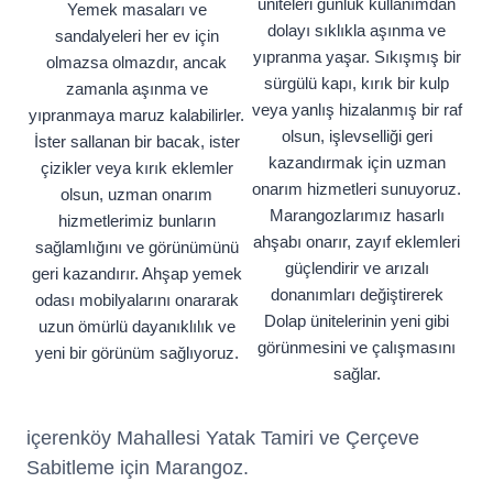
üniteleri günlük kullanımdan
Yemek masaları ve
dolayı sıklıkla aşınma ve
sandalyeleri her ev için
yıpranma yaşar. Sıkışmış bir
olmazsa olmazdır, ancak
sürgülü kapı, kırık bir kulp
zamanla aşınma ve
veya yanlış hizalanmış bir raf
yıpranmaya maruz kalabilirler.
olsun, işlevselliği geri
İster sallanan bir bacak, ister
kazandırmak için uzman
çizikler veya kırık eklemler
onarım hizmetleri sunuyoruz.
olsun, uzman onarım
Marangozlarımız hasarlı
hizmetlerimiz bunların
ahşabı onarır, zayıf eklemleri
sağlamlığını ve görünümünü
güçlendirir ve arızalı
geri kazandırır. Ahşap yemek
donanımları değiştirerek
odası mobilyalarını onararak
Dolap ünitelerinin yeni gibi
uzun ömürlü dayanıklılık ve
görünmesini ve çalışmasını
yeni bir görünüm sağlıyoruz.
sağlar.
içerenköy Mahallesi Yatak Tamiri ve Çerçeve
Sabitleme için Marangoz.