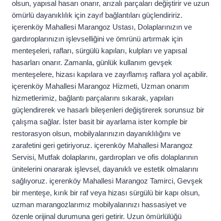
olsun, yapısal hasarı onarır, arızalı parçaları değiştirir ve uzun
ömürlü dayanıklılık için zayıf bağlantıları güçlendiririz.
içerenköy Mahallesi Marangoz Ustası, Dolaplarınızın ve
gardıroplarınızın işlevselliğini ve ömrünü artırmak için
menteşeleri, rafları, sürgülü kapıları, kulpları ve yapısal
hasarları onarır. Zamanla, günlük kullanım gevşek
menteşelere, hizası kapılara ve zayıflamış raflara yol açabilir.
içerenköy Mahallesi Marangoz Hizmeti, Uzman onarım
hizmetlerimiz, bağlantı parçalarını sıkarak, yapıları
güçlendirerek ve hasarlı bileşenleri değiştirerek sorunsuz bir
çalışma sağlar. İster basit bir ayarlama ister komple bir
restorasyon olsun, mobilyalarınızın dayanıklılığını ve
zarafetini geri getiriyoruz. içerenköy Mahallesi Marangoz
Servisi, Mutfak dolaplarını, gardıropları ve ofis dolaplarının
ünitelerini onararak işlevsel, dayanıklı ve estetik olmalarını
sağlıyoruz. içerenköy Mahallesi Marangoz Tamirci, Gevşek
bir menteşe, kırık bir raf veya hizası sürgülü bir kapı olsun,
uzman marangozlarımız mobilyalarınızı hassasiyet ve
özenle orijinal durumuna geri getirir. Uzun ömürlülüğü