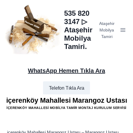
Skip
to
535 820
content
3147 ▷
Ataşehir
Ataşehir
Mobilya
Mobilya
Tamiri
Tamiri.
WhatsApp Hemen Tıkla Ara
Telefon Tıkla Ara
içerenköy Mahallesi Marangoz Ustası
İÇERENKÖY MAHALLESI MOBILYA TAMIR MONTAJ KURULUM SERVISI
içerenköy Mahallesi Marangoz Ustası – Marangoz Ustası