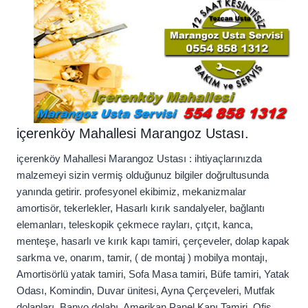
içerenköy Mahallesi Marangoz Ustası.
içerenköy Mahallesi Marangoz Ustası : ihtiyaçlarınızda
malzemeyi sizin vermiş olduğunuz bilgiler doğrultusunda
yanında getirir. profesyonel ekibimiz, mekanizmalar
amortisör, tekerlekler, Hasarlı kırık sandalyeler, bağlantı
elemanları, teleskopik çekmece rayları, çıtçıt, kanca,
menteşe, hasarlı ve kırık kapı tamiri, çerçeveler, dolap kapak
sarkma ve, onarım, tamir, ( de montaj ) mobilya montajı,
Amortisörlü yatak tamiri, Sofa Masa tamiri, Büfe tamiri, Yatak
Odası, Komindin, Duvar ünitesi, Ayna Çerçeveleri, Mutfak
dolapları, Banyo dolabı, Amerikan Panel Kapı Tamiri, Ofis