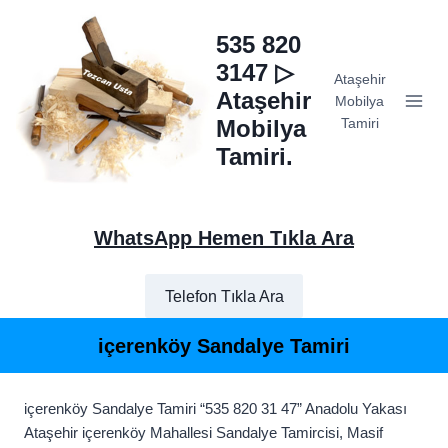
Skip
to
535 820
content
3147 ▷
Ataşehir
Ataşehir
Mobilya
Mobilya
Tamiri
Tamiri.
WhatsApp Hemen Tıkla Ara
Telefon Tıkla Ara
içerenköy Sandalye Tamiri
içerenköy Sandalye Tamiri “535 820 31 47” Anadolu Yakası
Ataşehir içerenköy Mahallesi Sandalye Tamircisi, Masif