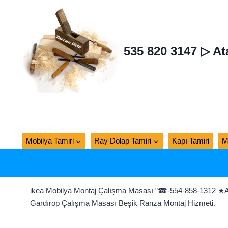
Skip
to
content
535 820 3147 ▷ At
Mobilya Tamiri
Ray Dolap Tamiri
Kapı Tamiri
M
ikea Mobilya Montaj Çalışma Masası ”☎-554-858-1312 ★Anad
Gardırop Çalışma Masası Beşik Ranza Montaj Hizmeti.