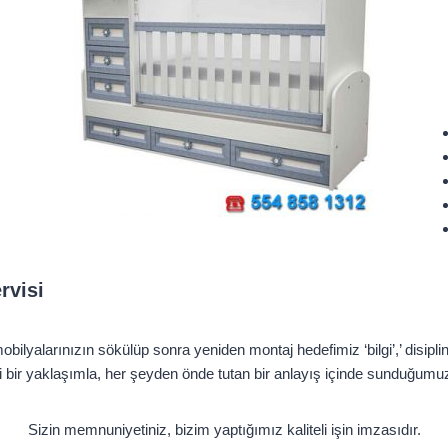
rvisi
obilyalarınızın sökülüp sonra yeniden montaj hedefimiz ‘bilgi’,’ disipli
çi bir yaklaşımla, her şeyden önde tutan bir anlayış içinde sunduğumu
Sizin memnuniyetiniz, bizim yaptığımız kaliteli işin imzasıdır.