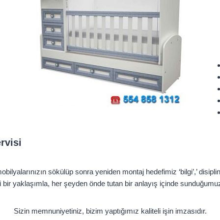
rvisi
obilyalarınızın sökülüp sonra yeniden montaj hedefimiz ‘bilgi’,’ disipli
çi bir yaklaşımla, her şeyden önde tutan bir anlayış içinde sunduğumu
Sizin memnuniyetiniz, bizim yaptığımız kaliteli işin imzasıdır.