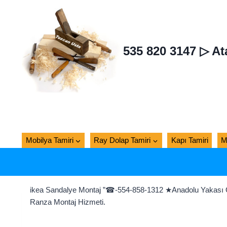
Skip
to
content
535 820 3147 ▷ At
Mobilya Tamiri
Ray Dolap Tamiri
Kapı Tamiri
M
ikea Sandalye Montaj ”☎-554-858-1312 ★Anadolu Yakası Öze
Ranza Montaj Hizmeti.