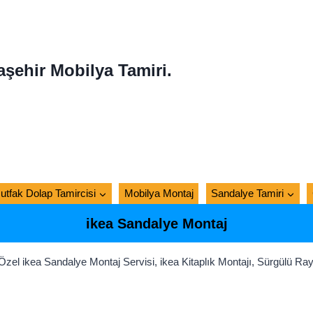
aşehir Mobilya Tamiri.
utfak Dolap Tamircisi
Mobilya Montaj
Sandalye Tamiri
ikea Sandalye Montaj
l ikea Sandalye Montaj Servisi, ikea Kitaplık Montajı, Sürgülü Ra