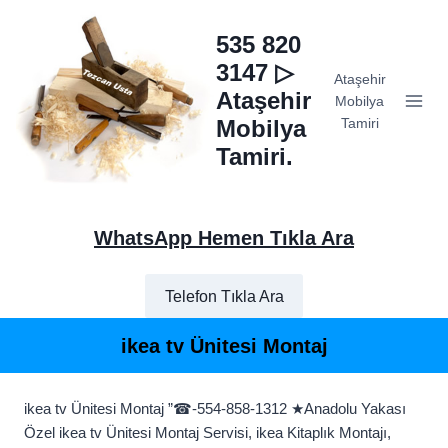
Skip
to
535 820
content
3147 ▷
Ataşehir
Ataşehir
Mobilya
Mobilya
Tamiri
Tamiri.
WhatsApp Hemen Tıkla Ara
Telefon Tıkla Ara
ikea tv Ünitesi Montaj
ikea tv Ünitesi Montaj ”☎-554-858-1312 ★Anadolu Yakası
Özel ikea tv Ünitesi Montaj Servisi, ikea Kitaplık Montajı,