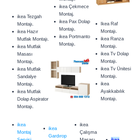
ikea Çekmece
Montaj.
ikea Tezgah
ikea Pax Dolap
Ikea Raf
Montajı.
Montajı.
Montajı.
ikea Hazır
ikea Portmanto
ikea Ranza
Mutfak Montajı.
Montajı.
Montajı.
ikea Mutfak
ikea Tv Dolap
Masası
Montajı.
Montajı.
ikea Tv Ünitesi
ikea Mutfak
Montajı.
Sandalye
ikea
Montajı.
Ayakkabılık
ikea Mutfak
Montajı.
Dolap Aspirator
Montajı.
ikea
ikea
ikea
Montaj
Çalışma
Gardırop
Servisi
Masası
ikea