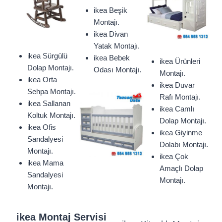
ikea Beşik
Montajı.
ikea Divan
Yatak Montajı.
ikea Sürgülü
ikea Bebek
ikea Ürünleri
Dolap Montajı.
Odası Montajı.
Montajı.
ikea Orta
ikea Duvar
Sehpa Montajı.
Rafı Montajı.
ikea Sallanan
ikea Camlı
Koltuk Montajı.
Dolap Montajı.
ikea Ofis
ikea Giyinme
Sandalyesi
Dolabı Montajı.
Montajı.
ikea Çok
ikea Mama
Amaçlı Dolap
Sandalyesi
Montajı.
Montajı.
ikea Montaj Servisi