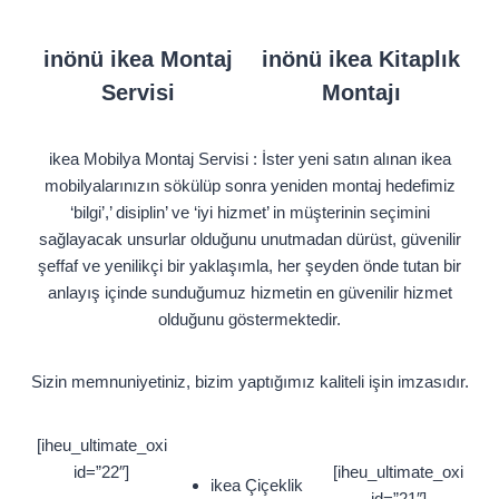
inönü ikea Montaj
inönü ikea Kitaplık
Servisi
Montajı
ikea Mobilya Montaj Servisi : İster yeni satın alınan ikea
mobilyalarınızın sökülüp sonra yeniden montaj hedefimiz
‘bilgi’,’ disiplin’ ve ‘iyi hizmet’ in müşterinin seçimini
sağlayacak unsurlar olduğunu unutmadan dürüst, güvenilir
şeffaf ve yenilikçi bir yaklaşımla, her şeyden önde tutan bir
anlayış içinde sunduğumuz hizmetin en güvenilir hizmet
olduğunu göstermektedir.
Sizin memnuniyetiniz, bizim yaptığımız kaliteli işin imzasıdır.
[iheu_ultimate_oxi
id=”22″]
[iheu_ultimate_oxi
ikea Çiçeklik
id=”21″]