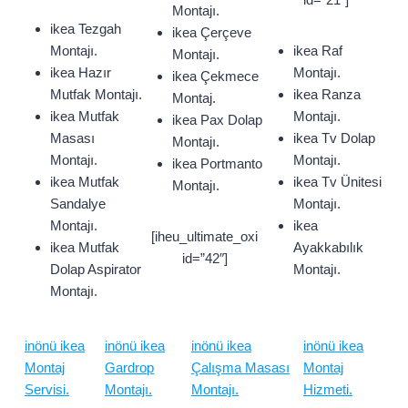
Montajı.
ikea Tezgah
ikea Çerçeve
Montajı.
ikea Raf
Montajı.
ikea Hazır
Montajı.
ikea Çekmece
Mutfak Montajı.
ikea Ranza
Montaj.
ikea Mutfak
Montajı.
ikea Pax Dolap
Masası
ikea Tv Dolap
Montajı.
Montajı.
Montajı.
ikea Portmanto
ikea Mutfak
ikea Tv Ünitesi
Montajı.
Sandalye
Montajı.
Montajı.
ikea
[iheu_ultimate_oxi
ikea Mutfak
Ayakkabılık
id=”42″]
Dolap Aspirator
Montajı.
Montajı.
inönü ikea
inönü ikea
inönü ikea
inönü ikea
Montaj
Gardrop
Çalışma Masası
Montaj
Servisi.
Montajı.
Montajı.
Hizmeti.