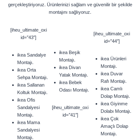
gerçekleştiriyoruz. Ürünlerinizi sağlam ve güvenilir bir şekilde
montajını sağlıyoruz.
[iheu_ultimate_oxi
[iheu_ultimate_oxi
id=”43″]
id=”44″]
ikea Beşik
ikea Sandalye
ikea Ürünleri
Montajı.
Montajı.
Montajı.
ikea Divan
ikea Orta
ikea Duvar
Yatak Montajı.
Sehpa Montajı.
Rafı Montajı.
ikea Bebek
ikea Sallanan
ikea Camlı
Odası Montajı.
Koltuk Montajı.
Dolap Montajı.
ikea Ofis
ikea Giyinme
Sandalyesi
[iheu_ultimate_oxi
Dolabı Montajı.
Montajı.
id=”41″]
ikea Çok
ikea Mama
Amaçlı Dolap
Sandalyesi
Montajı.
Montajı.