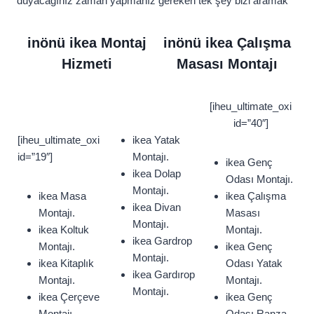
duyacağınız zaman yapmanız gereken tek şey bizi aramak
inönü ikea Montaj
inönü ikea Çalışma
Hizmeti
Masası Montajı
[iheu_ultimate_oxi
id=”40″]
[iheu_ultimate_oxi
ikea Yatak
id=”19″]
Montajı.
ikea Genç
ikea Dolap
Odası Montajı.
Montajı.
ikea Masa
ikea Çalışma
ikea Divan
Montajı.
Masası
Montajı.
ikea Koltuk
Montajı.
ikea Gardrop
Montajı.
ikea Genç
Montajı.
ikea Kitaplık
Odası Yatak
ikea Gardırop
Montajı.
Montajı.
Montajı.
ikea Çerçeve
ikea Genç
Montajı.
Odası Ranza