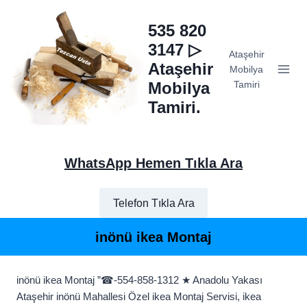
Skip
to
535 820
content
3147 ▷
Ataşehir
Ataşehir
Mobilya
Mobilya
Tamiri
Tamiri.
WhatsApp Hemen Tıkla Ara
Telefon Tıkla Ara
inönü ikea Montaj
inönü ikea Montaj ”☎-554-858-1312 ★ Anadolu Yakası
Ataşehir inönü Mahallesi Özel ikea Montaj Servisi, ikea