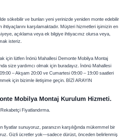
ilde sökebilir ve bunları yeni yerinizde yeniden monte edebilir
htiyaçlarını karşılamaktadır. Müşteri hizmetleri işimizin en
yeye, açıklama veya ek bilgiye ihtiyacınız olursa veya,
mak isteriz.
mak için lütfen İnönü Mahallesi Demonte Mobilya Montaj
nda size yardımcı olmak için buradayız. İnönü Mahallesi
9:00 – Akşam 20:00 ve Cumartesi 09:00 – 19:00 saatleri
nmek için bizimle iletişime geçin. BİZİ ARAYIN
onte Mobilya Montaj Kurulum Hizmeti.
Rekabetçi Fiyatlandırma.
un fiyatlar sunuyoruz, paranızın karşılığında mükemmel bir
oruz. Gizli ücretler yok—sadece dürüst, önceden belirlenmiş