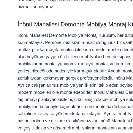
hizmeti sunuyoruz.
İnönü Mahallesi Demonte Mobilya Montaj K
İnönü Mahallesi Demonte Mobilya Montaj Kurulum, her türlü
sunmaktayız. Personelimiz sizin müsait olduğunuz bir saa
mutfak gibi karmaşık ürünleri bile kısa sürede monte edecek
olan büyük ve yaygın üreticilerin mobilyaları hem de siparişe 
mobilyalarını montaj yapıyoruz mobilya montajı ve kurulumu ç
yerleştirileceği oda nedeniyle karmaşık olabilir. Ancak mont
zorluklardan korkmayan gerçek profesyonellerdir. İnönü M
Ayrıca çalışanlarımız mobilya yeniliklerini takip eder, böyl
modern modelleri bile monte edebilirler. İnönü Mahallesi D
taşınmayı planlayan kişiler için kullanışlı olacak mobilya 
mobilyaları bütünüyle taşımaktansa de monte halde taşımak
sahiptirler ve araca yüklemek daha kolaydır. Ayrıca, mobily
hasar, kırılma ve çizilme olasılığını azaltır. İnönü Mahalle
ve çeşitli dolap ve döşemeli mobilyaların montajının yanı sır