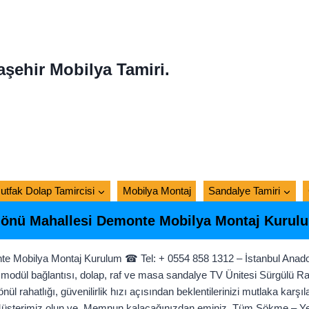
aşehir Mobilya Tamiri.
utfak Dolap Tamircisi
Mobilya Montaj
Sandalye Tamiri
nönü Mahallesi Demonte Mobilya Montaj Kurul
e Mobilya Montaj Kurulum ☎ Tel: + 0554 858 1312 – İstanbul Anado
modül bağlantısı, dolap, raf ve masa sandalye TV Ünitesi Sürgülü Ray 
ül rahatlığı, güvenilirlik hızı açısından beklentilerinizi mutlaka ka
 Müşterimiz olun ve. Memnun kalacağınızdan eminiz. Tüm Sökme – Yen