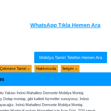
WhatsApp Tıkla Hemen Ara
Mobilya Tamiri Telefon Hemen Ara
Çekmece Tamiri
Hakkımızda
İletişim
um
lu Yakası İnönü Mahallesi Demonte Mobilya Montaj
Dolap montajı, gibi kaliteli hizmetler sunuyoruz. İnönü
rşılayacağız. İnönü Mahallesi Demonte Mobilya Montaj
iden Montaj Kurulum Hizmetleri için Aynı Gün, 7/24 servis