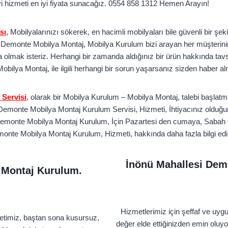
i hizmeti en iyi fiyata sunacağız. 0554 858 1312 Hemen Arayın!
sı
, Mobilyalarınızı sökerek, en hacimli mobilyaları bile güvenli bir şek
i Demonte Mobilya Montaj, Mobilya Kurulum bizi arayan her müşterinin i
olmak isteriz. Herhangi bir zamanda aldığınız bir ürün hakkında tavsi
ilya Montaj, ile ilgili herhangi bir sorun yaşarsanız sizden haber al
Servisi
, olarak bir Mobilya Kurulum – Mobilya Montaj, talebi başlat
Demonte Mobilya Montaj Kurulum Servisi, Hizmeti, İhtiyacınız olduğu
emonte Mobilya Montaj Kurulum, İçin Pazartesi den cumaya, Sabah 0
onte Mobilya Montaj Kurulum, Hizmeti, hakkında daha fazla bilgi edi
İnönü Mahallesi Dem
 Montaj Kurulum.
Hizmetlerimiz için şeffaf ve uyg
metimiz, baştan sona kusursuz,
değer elde ettiğinizden emin oluy