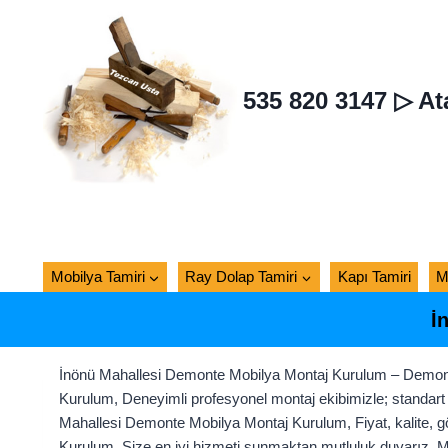
Skip
to
content
535 820 3147 ▷ At
Mobilya Tamiri
Ray Dolap Tamiri
Kapı Tamiri
M
İ
İnönü Mahallesi Demonte Mobilya Montaj Kurulum – Demont
Kurulum, Deneyimli profesyonel montaj ekibimizle; standart 
Mahallesi Demonte Mobilya Montaj Kurulum, Fiyat, kalite, gön
Kurulum, Size en iyi hizmeti sunmaktan mutluluk duyarız.