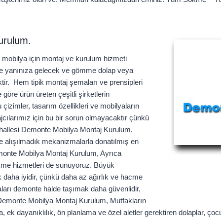
urulum.
 mobilya için montaj ve kurulum hizmeti
tte yanınıza gelecek ve gömme dolap veya
tir. Hem tipik montaj şemaları ve prensipleri
göre ürün üreten çeşitli şirketlerin
izimler, tasarım özellikleri ve mobilyaların
ajcılarımız için bu bir sorun olmayacaktır çünkü
ahallesi Demonte Mobilya Montaj Kurulum,
ece alışılmadık mekanizmalarla donatılmış en
emonte Mobilya Montaj Kurulum, Ayrıca
sökme hizmetleri de sunuyoruz. Büyük
 daha iyidir, çünkü daha az ağırlık ve hacme
aları demonte halde taşımak daha güvenlidir,
si Demonte Mobilya Montaj Kurulum, Mutfakların
a, ek dayanıklılık, ön planlama ve özel aletler gerektiren dolaplar, ç