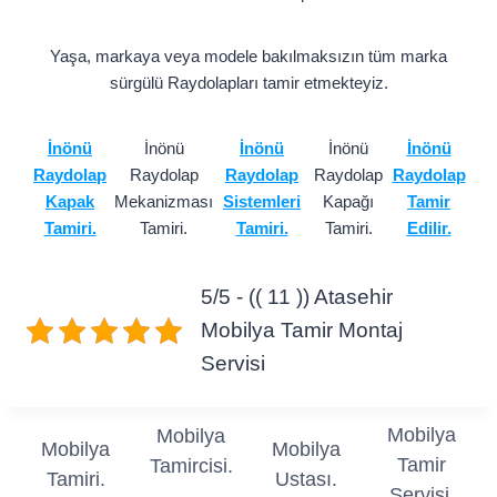
Yaşa, markaya veya modele bakılmaksızın tüm marka
sürgülü Raydolapları tamir etmekteyiz.
İnönü
İnönü
İnönü
İnönü
İnönü
Raydolap
Raydolap
Raydolap
Raydolap
Raydolap
Kapak
Mekanizması
Sistemleri
Kapağı
Tamir
Tamiri.
Tamiri.
Tamiri.
Tamiri.
Edilir.
5/5 - (( 11 )) Atasehir
Mobilya Tamir Montaj
Servisi
Mobilya
Mobilya
Mobilya
Mobilya
Tamir
Tamircisi.
Tamiri.
Ustası.
Servisi.