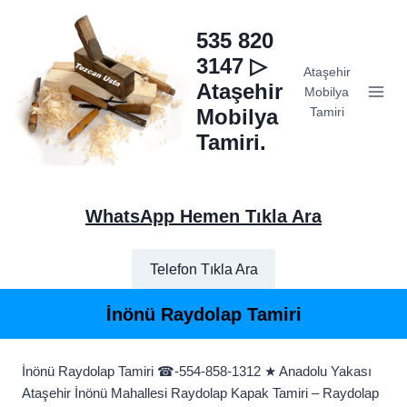
Skip
to
535 820
content
3147 ▷
Ataşehir
Ataşehir
Mobilya
Mobilya
Tamiri
Tamiri.
WhatsApp Hemen Tıkla Ara
Telefon Tıkla Ara
İnönü Raydolap Tamiri
İnönü Raydolap Tamiri ☎-554-858-1312 ★ Anadolu Yakası
Ataşehir İnönü Mahallesi Raydolap Kapak Tamiri – Raydolap