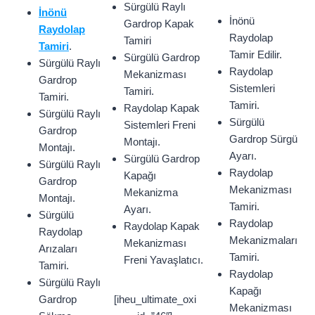
Sürgülü Raylı
İnönü
İnönü
Gardrop Kapak
Raydolap
Raydolap
Tamiri
Tamiri
.
Tamir Edilir.
Sürgülü Gardrop
Sürgülü Raylı
Raydolap
Mekanizması
Gardrop
Sistemleri
Tamiri.
Tamiri.
Tamiri.
Raydolap Kapak
Sürgülü Raylı
Sürgülü
Sistemleri Freni
Gardrop
Gardrop Sürgü
Montajı.
Montajı.
Ayarı.
Sürgülü Gardrop
Sürgülü Raylı
Raydolap
Kapağı
Gardrop
Mekanizması
Mekanizma
Montajı.
Tamiri.
Ayarı.
Sürgülü
Raydolap
Raydolap Kapak
Raydolap
Mekanizmaları
Mekanizması
Arızaları
Tamiri.
Freni Yavaşlatıcı.
Tamiri.
Raydolap
Sürgülü Raylı
Kapağı
Gardrop
[iheu_ultimate_oxi
Mekanizması