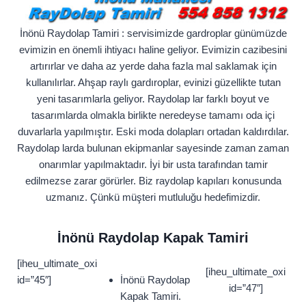
İnönü Raydolap Tamiri : servisimizde gardroplar günümüzde
evimizin en önemli ihtiyacı haline geliyor. Evimizin cazibesini
artırırlar ve daha az yerde daha fazla mal saklamak için
kullanılırlar. Ahşap raylı gardıroplar, evinizi güzellikte tutan
yeni tasarımlarla geliyor. Raydolap lar farklı boyut ve
tasarımlarda olmakla birlikte neredeyse tamamı oda içi
duvarlarla yapılmıştır. Eski moda dolapları ortadan kaldırdılar.
Raydolap larda bulunan ekipmanlar sayesinde zaman zaman
onarımlar yapılmaktadır. İyi bir usta tarafından tamir
edilmezse zarar görürler. Biz raydolap kapıları konusunda
uzmanız. Çünkü müşteri mutluluğu hedefimizdir.
İnönü Raydolap Kapak Tamiri
[iheu_ultimate_oxi
[iheu_ultimate_oxi
id=”45″]
İnönü Raydolap
id=”47″]
Kapak Tamiri.