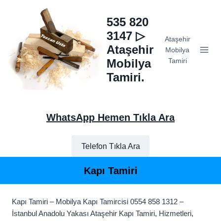
Skip
to
535 820
content
3147 ▷
Ataşehir
Ataşehir
Mobilya
Mobilya
Tamiri
Tamiri.
WhatsApp Hemen Tıkla Ara
Telefon Tıkla Ara
Kapı Tamiri
Kapı Tamiri – Mobilya Kapı Tamircisi 0554 858 1312 –
İstanbul Anadolu Yakası Ataşehir Kapı Tamiri, Hizmetleri,