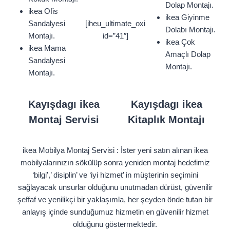
Dolap Montajı.
ikea Ofis
ikea Giyinme
Sandalyesi
[iheu_ultimate_oxi
Dolabı Montajı.
Montajı.
id=”41″]
ikea Çok
ikea Mama
Amaçlı Dolap
Sandalyesi
Montajı.
Montajı.
Kayışdagı ikea
Kayışdagı ikea
Montaj Servisi
Kitaplık Montajı
ikea Mobilya Montaj Servisi : İster yeni satın alınan ikea
mobilyalarınızın sökülüp sonra yeniden montaj hedefimiz
‘bilgi’,’ disiplin’ ve ‘iyi hizmet’ in müşterinin seçimini
sağlayacak unsurlar olduğunu unutmadan dürüst, güvenilir
şeffaf ve yenilikçi bir yaklaşımla, her şeyden önde tutan bir
anlayış içinde sunduğumuz hizmetin en güvenilir hizmet
olduğunu göstermektedir.