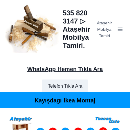
Skip
to
535 820
content
3147 ▷
Ataşehir
Ataşehir
Mobilya
Mobilya
Tamiri
Tamiri.
WhatsApp Hemen Tıkla Ara
Telefon Tıkla Ara
Kayışdagı ikea Montaj