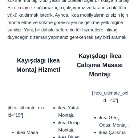
sökme montaj, Mobilyaları bir odadan diğer bir odaya montajı.
Size kolaylık sağlamak için çalışıyoruz ve tarafınızdaki tüm
yükü kaldırmak istedik. Ayrıca, ikea mobilyalarınızı sizin için
monte etme ve sökme görevini yerine getirme yetkinliğine
sahibiz. Yani, bir dahaki sefere bu tür hizmetlere ihtiyaç
duyacağınız zaman yapmanız gereken tek şey bizi aramak
Kayışdagı ikea
Kayışdagı ikea
Çalışma Masası
Montaj Hizmeti
Montajı
[iheu_ultimate_oxi
id=”40″]
[iheu_ultimate_oxi
ikea Yatak
id=”19″]
Montajı.
ikea Genç
ikea Dolap
Odası Montajı.
Montajı.
ikea Masa
ikea Çalışma
ikea Divan