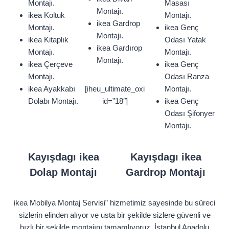
Montajı.
Masası
Montajı.
ikea Koltuk
Montajı.
ikea Gardrop
Montajı.
ikea Genç
Montajı.
ikea Kitaplık
Odası Yatak
ikea Gardırop
Montajı.
Montajı.
Montajı.
ikea Çerçeve
ikea Genç
Montajı.
Odası Ranza
ikea Ayakkabı
[iheu_ultimate_oxi
Montajı.
Dolabı Montajı.
id=”18″]
ikea Genç
Odası Şifonyer
Montajı.
Kayışdagı ikea
Kayışdagı ikea
Dolap Montajı
Gardrop Montajı
ikea Mobilya Montaj Servisi” hizmetimiz sayesinde bu süreci
sizlerin elinden alıyor ve usta bir şekilde sizlere güvenli ve
hızlı bir şekilde montajını tamamlıyoruz. İstanbul Anadolu