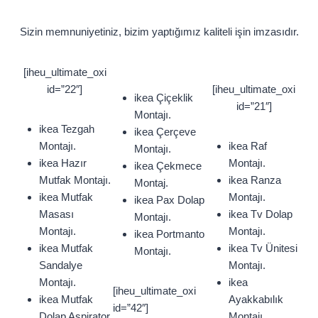
Sizin memnuniyetiniz, bizim yaptığımız kaliteli işin imzasıdır.
[iheu_ultimate_oxi
id=”22″]
[iheu_ultimate_oxi
ikea Çiçeklik
id=”21″]
Montajı.
ikea Tezgah
ikea Çerçeve
Montajı.
ikea Raf
Montajı.
ikea Hazır
Montajı.
ikea Çekmece
Mutfak Montajı.
ikea Ranza
Montaj.
ikea Mutfak
Montajı.
ikea Pax Dolap
Masası
ikea Tv Dolap
Montajı.
Montajı.
Montajı.
ikea Portmanto
ikea Mutfak
ikea Tv Ünitesi
Montajı.
Sandalye
Montajı.
Montajı.
ikea
[iheu_ultimate_oxi
ikea Mutfak
Ayakkabılık
id=”42″]
Dolap Aspirator
Montajı.