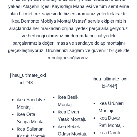
yakası Ataşehir ilçesi Kayışdagı Mahallesi ve tüm semtlerine
olan hizmetimiz sayesinde bizleri aramanız yeterli olacaktır.
ikea Demonte Mobilya Montaj Ustası” servis ekiplerimizin
araçlarında her markadan orijinal yedek parçalarla geliyoruz
ve herhangi olumsuz bir durumda orijinal yedek
parçalarımızla değerli masa ve sandalye dolap montajını
gerçekleştiriyoruz. Ürünlerinizi sağlam ve güvenilir bir şekilde
montajını sağlıyoruz.
[iheu_ultimate_oxi
[iheu_ultimate_oxi
id=”43″]
id=”44″]
ikea Beşik
ikea Sandalye
ikea Ürünleri
Montajı.
Montajı.
Montajı.
ikea Divan
ikea Orta
ikea Duvar
Yatak Montajı.
Sehpa Montajı.
Rafı Montajı.
ikea Bebek
ikea Sallanan
ikea Camlı
Odası Montajı.
Koltuk Montajı.